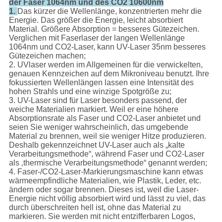
der Faser 1064nm und des CO2 10600nm
1.
Das kürzer die Wellenlänge, konzentrierten mehr die
Energie. Das größer die Energie, leicht absorbiert
Material. Größere Absorption = besseres Gütezeichen.
Verglichen mit Faserlaser der langen Wellenlänge
1064nm und CO2-Laser, kann UV-Laser 35nm besseres
Gütezeichen machen;
2. UVlaser werden im Allgemeinen für die verwickelten,
genauen Kennzeichen auf dem Mikroniveau benutzt. Ihre
fokussierten Wellenlängen lassen eine Intensität des
hohen Strahls und eine winzige Spotgröße zu;
3. UV-Laser sind für Laser besonders passend, der
weiche Materialien markiert. Weil er eine höhere
Absorptionsrate als Faser und CO2-Laser anbietet und
seien Sie weniger wahrscheinlich, das umgebende
Material zu brennen, weil sie weniger Hitze produzieren.
Deshalb gekennzeichnet UV-Laser auch als „kalte
Verarbeitungsmethode“, während Faser und CO2-Laser
als ‚thermische Verarbeitungsmethode“ genannt werden;
4. Faser-/CO2-Laser-Markierungsmaschine kann etwas
wärmeempfindliche Materialien, wie Plastik, Leder, etc.
ändern oder sogar brennen. Dieses ist, weil die Laser-
Energie nicht völlig absorbiert wird und lässt zu viel, das
durch überschreiten hell ist, ohne das Material zu
markieren. Sie werden mit nicht entzifferbaren Logos,