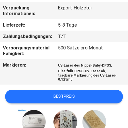
Verpackung
Export-Holzetui
TRETEN
Informationen:
SIE
Lieferzeit:
5-8 Tage
MIT
Zahlungsbedingungen:
T/T
UNS
Versorgungsmaterial-
500 Sätze pro Monat
IN
Fähigkeit:
VERBINDUNG
Markieren:
,
UV-Laser des Nippel-Baby-DPSS
,
Glas füllt DPSS-UV-Laser ab
tragbare Markierung des UV-Laser-
FORDERN
0.125mJ
SIE
BESTPREIS
EIN
ZITAT
SITEMAP