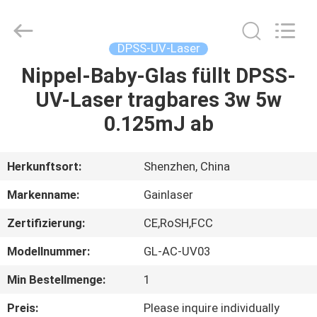
2026
Shenzhen
Gainlaser
Laser
Technology
DPSS-UV-Laser
Co.,Ltd.
All
Rights
Nippel-Baby-Glas füllt DPSS-
HAUS
Reserved.
UV-Laser tragbares 3w 5w
PRODUKTE
0.125mJ ab
ÜBER
Herkunftsort:
Shenzhen, China
UNS
Markenname:
Gainlaser
Zertifizierung:
CE,RoSH,FCC
FABRIK-
Modellnummer:
GL-AC-UV03
AUSFLUG
Min Bestellmenge:
1
QUALITÄTSKONTROLLE
Preis:
Please inquire individually