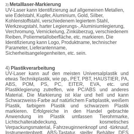
Metalllaser-Markierung
3)
UV-Laser kann Identifizierung auf allgemeinen Metallen,
wie Edelstahl, Kupfer, Aluminium, Gold, Silber,
Kohlenstoffstahl, verschiedenem legiertem Stahl,
Werkzeugstahl, harter Legierungs-, Aluminiumlegierung,
Verchromung, Vernickelung, Zinküberzug, verschiedenem
Reiben, Poliermetalloberfläche, etc. markieren. Die
Identifizierung kann Logo, Produktname, technischer
Parameter, Lieferantenname,
Sicherheitsangelegenheiten, etc. sein.
4)
Plastikverarbeitung
UV-Laser kann auf den meisten Universalplastik und
etwas Technikplastik, wie pp., PET, PBT, HAUSTIER, PA,
ABS, POM, PS, PC, EITER, EVA, etc. und
Plastiklegierung zutreffen, wie PC/ABS und anderes
Material. Die Markierung ist klar und hell und kann
Schwarzweiss-Farbe auf natürlichem Farbplastik, weißem
Plastik, farbigem Plastik und schwarzem Plastik
markieren. Erfolgreiche in den Handel gebrachte
Anwendung im Plastik umfassen Tierohrmarke,
Lichtschalterabdeckung, kosmetisches
Verpackungsmaterial, Fahrzeuginnenknopf und -türknauf,
Instrumentenbrett, ABS-Tastatur, steifer Behälter DES