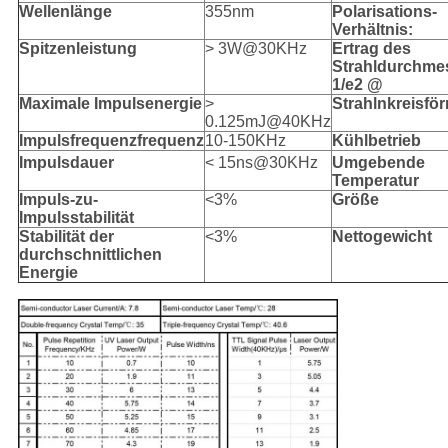
Wellenlänge
355nm
Polarisations-
Verhältnis:
Spitzenleistung
> 3W@30KHz
Ertrag des
Strahldurchme
1/e2 @
Maximale Impulsenergie
>
Strahlnkreisför
0.125mJ@40KHz
Impulsfrequenzfrequenz
10-150KHz
Kühlbetrieb
Impulsdauer
< 15ns@30KHz
Umgebende
Temperatur
Impuls-zu-
<3%
Größe
Impulsstabilität
Stabilität der
<3%
Nettogewicht
durchschnittlichen
Energie