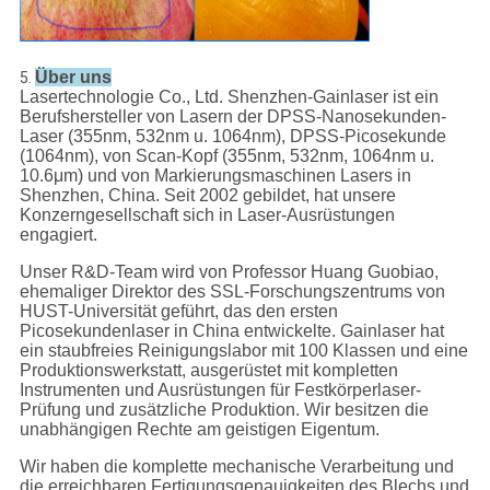
Über uns
5.
Lasertechnologie Co., Ltd. Shenzhen-Gainlaser ist ein
Berufshersteller von Lasern der DPSS-Nanosekunden-
Laser (355nm, 532nm u. 1064nm), DPSS-Picosekunde
(1064nm), von Scan-Kopf (355nm, 532nm, 1064nm u.
10.6μm) und von Markierungsmaschinen Lasers in
Shenzhen, China. Seit 2002 gebildet, hat unsere
Konzerngesellschaft sich in Laser-Ausrüstungen
engagiert.
Unser R&D-Team wird von Professor Huang Guobiao,
ehemaliger Direktor des SSL-Forschungszentrums von
HUST-Universität geführt, das den ersten
Picosekundenlaser in China entwickelte. Gainlaser hat
ein staubfreies Reinigungslabor mit 100 Klassen und eine
Produktionswerkstatt, ausgerüstet mit kompletten
Instrumenten und Ausrüstungen für Festkörperlaser-
Prüfung und zusätzliche Produktion. Wir besitzen die
unabhängigen Rechte am geistigen Eigentum.
Wir haben die komplette mechanische Verarbeitung und
die erreichbaren Fertigungsgenauigkeiten des Blechs und