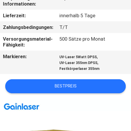
Informationen:
TRETEN
Lieferzeit:
innerhalb 5 Tage
SIE
Zahlungsbedingungen:
T/T
MIT
Versorgungsmaterial-
500 Sätze pro Monat
UNS
Fähigkeit:
IN
Markieren:
,
UV-Laser 5Watt DPSS
VERBINDUNG
,
UV-Laser 355nm DPSS
Festkörperlaser 355nm
FORDERN
BESTPREIS
SIE
EIN
ZITAT
SITEMAP