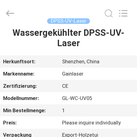
2026
Shenzhen
Gainlaser
Laser
Technology
DPSS-UV-Laser
Co.,Ltd.
All
Rights
Wassergekühlter DPSS-UV-
HAUS
Reserved.
Laser
PRODUKTE
Herkunftsort:
Shenzhen, China
ÜBER
Markenname:
Gainlaser
UNS
Zertifizierung:
CE
Modellnummer:
GL-WC-UV05
FABRIK-
AUSFLUG
Min Bestellmenge:
1
Preis:
Please inquire individually
QUALITÄTSKONTROLLE
Verpackung
Export-Holzetui