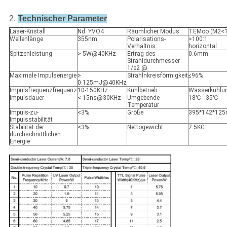
2.
Technischer Parameter
Laser-Kristall
Nd: YVO4
Räumlicher Modus
TEMoo (M2<1
Wellenlänge
355nm
Polarisations-
>100:1
Verhältnis:
horizontal
Spitzenleistung
> 5W@40KHz
Ertrag des
0.6mm
Strahldurchmesser-
1/e2 @
Maximale Impulsenergie
>
Strahlnkreisförmigkeit
≤96%
0.125mJ@40KHz
Impulsfrequenzfrequenz
10-150KHz
Kühlbetrieb
Wasserkühlu
Impulsdauer
< 15ns@30KHz
Umgebende
18℃ - 35℃
Temperatur
Impuls-zu-
<3%
Größe
395*142*12
Impulsstabilität
Stabilität der
<3%
Nettogewicht
7.5KG
durchschnittlichen
Energie