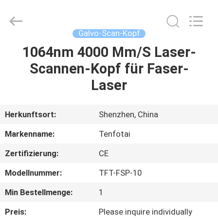
Laser,
der
Maschine
markiert
Fournisseur.
Galvo-Scan-Kopf
Copyright
©
2020
1064nm 4000 Mm/S Laser-
HAUS
-
2022
Scannen-Kopf für Faser-
uv-
lasermarkingmachine.com.
All
PRODUKTE
Laser
Rights
Reserved.
ÜBER
Herkunftsort:
Shenzhen, China
UNS
Markenname:
Tenfotai
Zertifizierung:
CE
FABRIK-
Modellnummer:
TFT-FSP-10
AUSFLUG
Min Bestellmenge:
1
QUALITÄTSKONTROLLE
Preis:
Please inquire individually