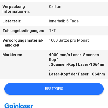
Verpackung
Karton
TRETEN
Informationen:
SIE
Lieferzeit:
innerhalb 5 Tage
MIT
Zahlungsbedingungen:
T/T
UNS
Versorgungsmaterial-
1000 Sätze pro Monat
IN
Fähigkeit:
VERBINDUNG
Markieren:
4000 mm/s Laser-Scannen-
Kopf
,
Scannen-Kopf Laser-1064nm
FORDERN
,
SIE
Laser-Kopf der Faser 1064nm
EIN
BESTPREIS
ZITAT