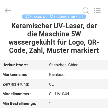
2026
Shenzhen
Gainlaser
Laser
Technology
UV-Laser, der Maschine markiert
Co.,Ltd.
All
Rights
Keramischer UV-Laser, der
HAUS
Reserved.
die Maschine 5W
PRODUKTE
wassergekühlt für Logo, QR-
Code, Zahl, Muster markiert
ÜBER
UNS
Herkunftsort:
Shenzhen, China
Markenname:
Gainlaser
FABRIK-
Zertifizierung:
CE
AUSFLUG
Modellnummer:
GL-UV-04N
QUALITÄTSKONTROLLE
Min Bestellmenge:
1