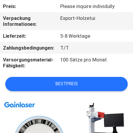
Preis:
Please inquire individully
TRETEN
Verpackung
Export-Holzetui
SIE
Informationen:
MIT
Lieferzeit:
5-8 Werktage
UNS
Zahlungsbedingungen:
T/T
IN
Versorgungsmaterial-
100 Sätze pro Monat
VERBINDUNG
Fähigkeit:
FORDERN
BESTPREIS
SIE
EIN
ZITAT
SITEMAP