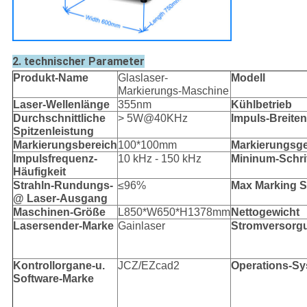
2. technischer Parameter
Produkt-Name
Glaslaser-
Modell
Markierungs-Maschine
Laser-Wellenlänge
355nm
Kühlbetrieb
Durchschnittliche
> 5W@40KHz
Impuls-Breiten
Spitzenleistung
Markierungsbereich
100*100mm
Markierungsge
Impulsfrequenz-
10 kHz - 150 kHz
Mininum-Schri
Häufigkeit
Strahln-Rundungs-
≤96%
Max Marking 
@ Laser-Ausgang
Maschinen-Größe
L850*W650*H1378mm
Nettogewicht
Lasersender-Marke
Gainlaser
Stromversorg
Kontrollorgane-u.
JCZ/EZcad2
Operations-S
Software-Marke