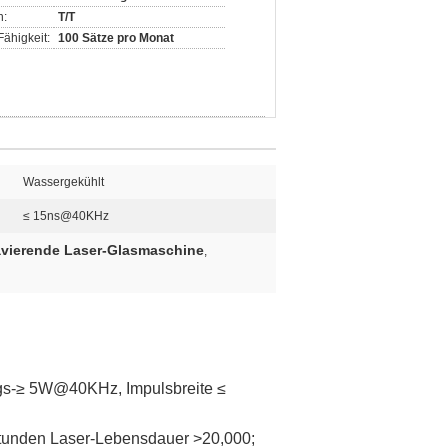
n:
T/T
ähigkeit:
100 Sätze pro Monat
Wassergekühlt
≤ 15ns@40KHz
vierende Laser-Glasmaschine
,
gs-≥ 5W@40KHz, Impulsbreite ≤
 Stunden Laser-Lebensdauer >20,000;