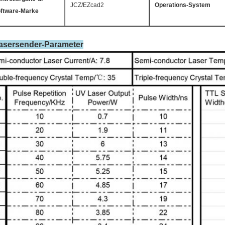
JCZ/EZcad2
Operations-System
ftware-Marke
asersender-Parameter