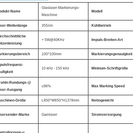
Glaslaser-Markierungs-
odukt-Name
Modell
Maschine
ser-Wellenlänge
355nm
Kühlbetrieb
rchschnittliche
> 5W@40KHz
Impuls-Breiten-Art
itzenleistung
rkierungsbereich
100*100mm
Markierungsgenauigkeit
pulsfrequenz-
10 kHz - 150 kHz
Mininum-Schriftgröße
ufigkeit
rahln-Rundungs-@
≤96%
Max Marking Speed
ser-Ausgang
schinen-Größe
L850*W650*H1378mm
Nettogewicht
sersender-Marke
Gainlaser
Stromversorgung
ntrollorgane-u.