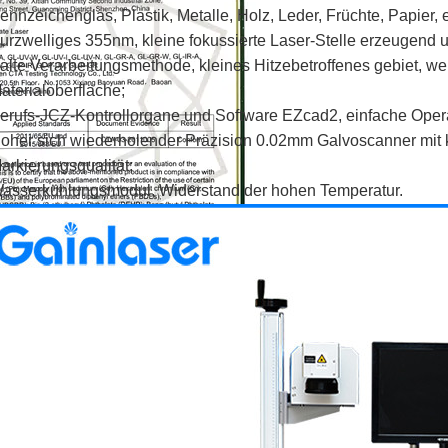
ennzeichenglas, Plastik, Metalle, Holz, Leder, Früchte, Papier, e
urzwelliges 355nm, kleine fokussierte Laser-Stelle erzeugend 
alte Verarbeitungsmethode, kleines Hitzebetroffenes gebiet, w
aterialoberfläche;
erufs-JCZ-Kontrollorgane und Software EZcad2, einfache Opera
oher sich wiederholender Präzision 0.02mm Galvoscanner mit 
arkierungsqualität;
asserkühlungsmodul, Widerstand der hohen Temperatur.