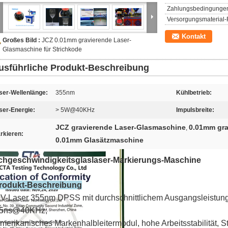
Zahlungsbedingunge
Versorgungsmaterial-F
Kontakt
Großes Bild :
JCZ 0.01mm gravierende Laser-
Glasmaschine für Strichkode
usführliche Produkt-Beschreibung
ser-Wellenlänge:
355nm
Kühlbetrieb:
ser-Energie:
> 5W@40KHz
Impulsbreite:
JCZ gravierende Laser-Glasmaschine
0.01mm gra
,
rkieren:
0.01mm Glasätzmaschine
hgeschwindigkeitsglaslaser-Markierungs-Maschine
rodukt-Beschreibung
V-Laser 355nm DPSS mit durchschnittlichem Ausgangsleistun
5ns@40KHz;
merikanisches Markenhalbleitermodul, hohe Arbeitsstabilität,