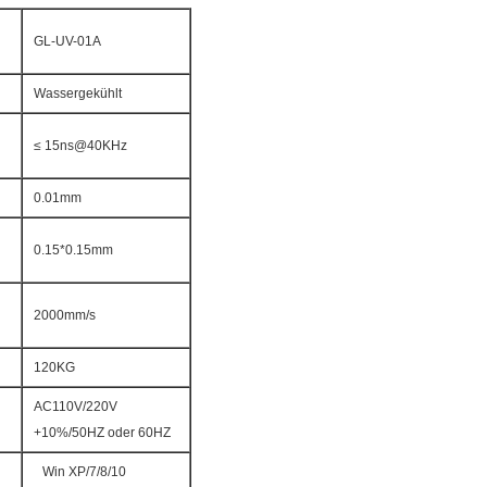
GL-UV-01A
Wassergekühlt
≤ 15ns@40KHz
0.01mm
0.15*0.15mm
2000mm/s
120KG
AC110V/220V
+10%/50HZ oder 60HZ
Win XP/7/8/10