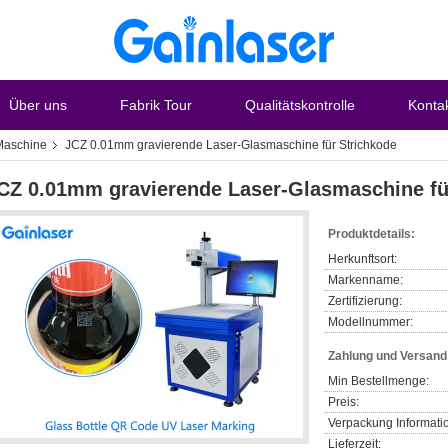
Über uns
Fabrik Tour
Qualitätskontrolle
Konta
Maschine
JCZ 0.01mm gravierende Laser-Glasmaschine für Strichkode
CZ 0.01mm gravierende Laser-Glasmaschine fü
Produktdetails:
Herkunftsort:
Markenname:
Zertifizierung:
Modellnummer:
Zahlung und Versan
Min Bestellmenge:
Preis:
Verpackung Informati
Lieferzeit: