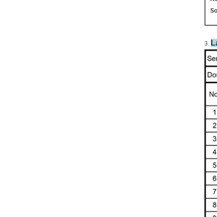
So
L
3.