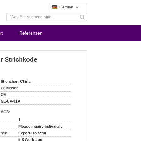
German
search
kt
Referenzen
r Strichkode
Shenzhen, China
Gainlaser
CE
GL-UV-01A
d AGB:
1
Please inquire individully
onen:
Export-Holzetui
5-8 Werktage