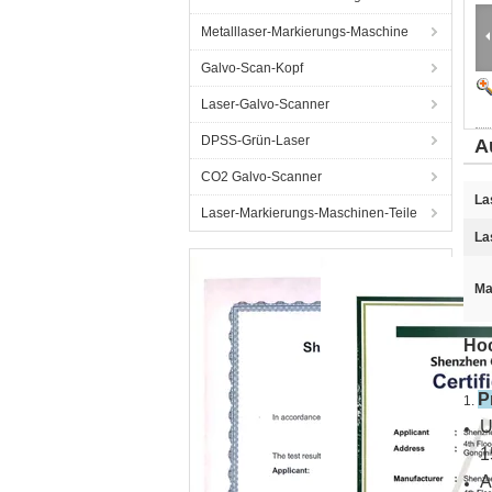
Metalllaser-Markierungs-Maschine
Galvo-Scan-Kopf
Laser-Galvo-Scanner
DPSS-Grün-Laser
A
CO2 Galvo-Scanner
La
Laser-Markierungs-Maschinen-Teile
La
Ma
Hoc
P
1.
U
1
A