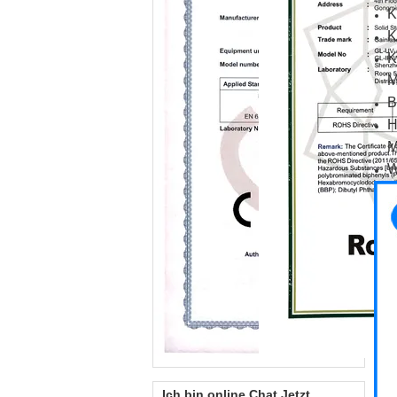
K
K
K
M
B
H
M
W
Ich bin online Chat Jetzt