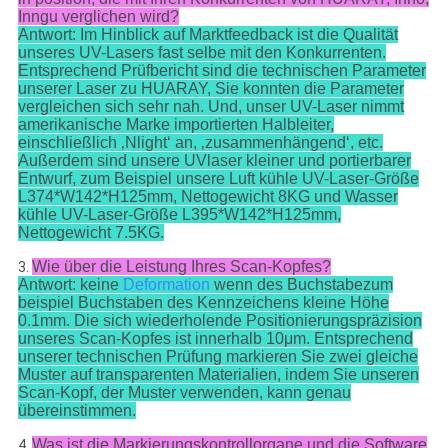
Inngu verglichen wird?
Antwort: Im Hinblick auf Marktfeedback ist die Qualität
unseres UV-Lasers fast selbe mit den Konkurrenten.
Entsprechend Prüfbericht sind die technischen Parameter
unserer Laser zu HUARAY, Sie konnten die Parameter
vergleichen sich sehr nah. Und, unser UV-Laser nimmt
amerikanische Marke importierten Halbleiter,
einschließlich ‚Nlight‘ an, ‚zusammenhängend‘, etc.
Außerdem sind unsere UVlaser kleiner und portierbarer
Entwurf, zum Beispiel unsere Luft kühle UV-Laser-Größe
L374*W142*H125mm, Nettogewicht 8KG und Wasser
kühle UV-Laser-Größe L395*W142*H125mm,
Nettogewicht 7.5KG.
Wie über die Leistung Ihres Scan-Kopfes?
3.
Antwort: keine
Deformation
wenn des Buchstabezum
beispiel Buchstaben des Kennzeichens kleine Höhe
0.1mm. Die sich wiederholende Positionierungspräzision
unseres Scan-Kopfes ist innerhalb 10μm. Entsprechend
unserer technischen Prüfung markieren Sie zwei gleiche
Muster auf transparenten Materialien, indem Sie unseren
Scan-Kopf, der Muster verwenden, kann genau
übereinstimmen.
Was ist die Markierungskontrollorgane und die Software
4.