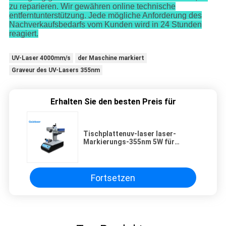
zu reparieren. Wir gewähren online technische
entferntunterstützung. Jede mögliche Anforderung des
Nachverkaufsbedarfs vom Kunden wird in 24 Stunden
reagiert.
UV-Laser 4000mm/s
der Maschine markiert
Graveur des UV-Lasers 355nm
Erhalten Sie den besten Preis für
Tischplattenuv-laser laser-
Markierungs-355nm 5W für
Plastik, Papier, Glas, Leder,
keramisch
Fortsetzen