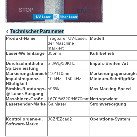
Technischer Parameter
3.
Produkt-Name
Tragbarer UV-Laser,
Modell
der Maschine
markiert
Laser-Wellenlänge
355nm
Kühlbetrieb
Durchschnittliche
≥ 3W@30KHz
Impuls-Breiten-Art
Spitzenleistung
Markierungsbereich
110*110mm
Markierungsgenauigke
Impulsfrequenz-
10 kHz - 150 kHz
Mininum-Schriftgröße
Häufigkeit
Strahln-Rundungs-
≤96%
Max Marking Speed
@ Laser-Ausgang
Maschinen-Größe
L670*W320*H670mm
Nettogewicht
Lasersender-Marke
Gainlaser
Stromversorgung
Kontrollorgane-u.
JCZ/EZcad2
Operations-System
Software-Marke