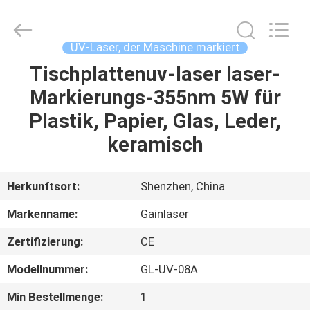
2026
Shenzhen
Gainlaser
Laser
Technology
UV-Laser, der Maschine markiert
Co.,Ltd.
All
Rights
Tischplattenuv-laser laser-
HAUS
Reserved.
Markierungs-355nm 5W für
PRODUKTE
Plastik, Papier, Glas, Leder,
keramisch
ÜBER
UNS
Herkunftsort:
Shenzhen, China
Markenname:
Gainlaser
FABRIK-
Zertifizierung:
CE
AUSFLUG
Modellnummer:
GL-UV-08A
QUALITÄTSKONTROLLE
Min Bestellmenge:
1