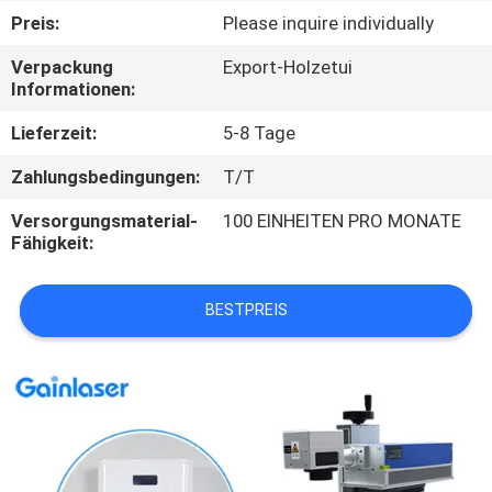
Preis:
Please inquire individually
TRETEN
Verpackung
Export-Holzetui
SIE
Informationen:
MIT
Lieferzeit:
5-8 Tage
UNS
Zahlungsbedingungen:
T/T
IN
Versorgungsmaterial-
100 EINHEITEN PRO MONATE
VERBINDUNG
Fähigkeit:
FORDERN
BESTPREIS
SIE
EIN
ZITAT
SITEMAP