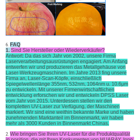
FAQ
6.
1.
Sind Sie Hersteller oder Wiederverkäufer?
Antwort: Da das sich Jahr von 2002, unsere Firma
Laserverarbeitungsausrüstungen engagiert. Am Anfang
entwerfen wir und produzieren das Metallgehäuse von
Laser-Werkzeugmaschinen. Im Jahre 2013 fing unsere
Firma an, Laser-Scan-Köpfe, einschließlich
Spiegelwellenlänge 355nm, 532nm, 1064nm u. 10.6μm
zu entwickeln. Mit unserer Firmenwirtschaftlichen
entwicklung erforschen wir und entwickeln DPSS Laser
vom Jahr von 2015. Unterdessen stellen wir den
kompletten UV-Laser zur Verfügung, der Maschinen
markiert. Wir sind eine weithin bekannte Marke und haben
zunehmenden Marktanteil im Binnenmarkt, wir haben
mehr als 3000 Kunden in Binnenmarkt Chinas.
Wie bringen Sie Ihren UV-Laser für die Produktqualität
2.
in position, die mit Ihren Konkurrenten von HUARAY, Inno,