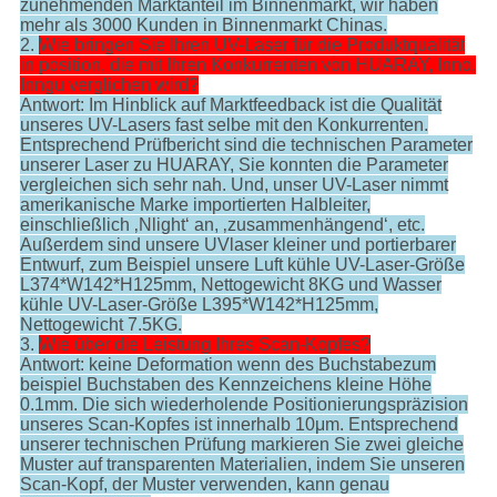
zunehmenden Marktanteil im Binnenmarkt, wir haben
mehr als 3000 Kunden in Binnenmarkt Chinas.
2.
Wie bringen Sie Ihren UV-Laser für die Produktqualität
in position, die mit Ihren Konkurrenten von HUARAY, Inno,
Inngu verglichen wird?
Antwort: Im Hinblick auf Marktfeedback ist die Qualität
unseres UV-Lasers fast selbe mit den Konkurrenten.
Entsprechend Prüfbericht sind die technischen Parameter
unserer Laser zu HUARAY, Sie konnten die Parameter
vergleichen sich sehr nah. Und, unser UV-Laser nimmt
amerikanische Marke importierten Halbleiter,
einschließlich ‚Nlight‘ an, ‚zusammenhängend‘, etc.
Außerdem sind unsere UVlaser kleiner und portierbarer
Entwurf, zum Beispiel unsere Luft kühle UV-Laser-Größe
L374*W142*H125mm, Nettogewicht 8KG und Wasser
kühle UV-Laser-Größe L395*W142*H125mm,
Nettogewicht 7.5KG.
3.
Wie über die Leistung Ihres Scan-Kopfes?
Antwort: keine Deformation wenn des Buchstabezum
beispiel Buchstaben des Kennzeichens kleine Höhe
0.1mm. Die sich wiederholende Positionierungspräzision
unseres Scan-Kopfes ist innerhalb 10μm. Entsprechend
unserer technischen Prüfung markieren Sie zwei gleiche
Muster auf transparenten Materialien, indem Sie unseren
Scan-Kopf, der Muster verwenden, kann genau