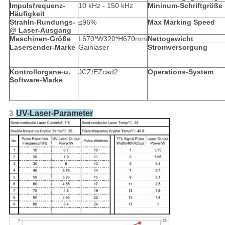
Impulsfrequenz-
10 kHz - 150 kHz
Mininum-Schriftgröße
Häufigkeit
Strahln-Rundungs-
≤96%
Max Marking Speed
@ Laser-Ausgang
Maschinen-Größe
L670*W320*H670mm
Nettogewicht
Lasersender-Marke
Gainlaser
Stromversorgung
Kontrollorgane-u.
JCZ/EZcad2
Operations-System
Software-Marke
UV-Laser-Parameter
3.