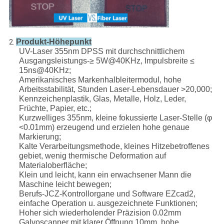
Produkt-Höhepunkt
2.
UV-Laser 355nm DPSS mit durchschnittlichem
Ausgangsleistungs-≥ 5W@40KHz, Impulsbreite ≤
15ns@40KHz;
Amerikanisches Markenhalbleitermodul, hohe
Arbeitsstabilität, Stunden Laser-Lebensdauer >20,000;
Kennzeichenplastik, Glas, Metalle, Holz, Leder,
Früchte, Papier, etc.;
Kurzwelliges 355nm, kleine fokussierte Laser-Stelle (φ
<0.01mm) erzeugend und erzielen hohe genaue
Markierung;
Kalte Verarbeitungsmethode, kleines Hitzebetroffenes
gebiet, wenig thermische Deformation auf
Materialoberfläche;
Klein und leicht, kann ein erwachsener Mann die
Maschine leicht bewegen;
Berufs-JCZ-Kontrollorgane und Software EZcad2,
einfache Operation u. ausgezeichnete Funktionen;
Hoher sich wiederholender Präzision 0.02mm
Galvoscanner mit klarer Öffnung 10mm, hohe