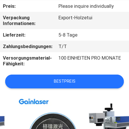
Preis:
Please inquire individually
TRETEN
Verpackung
Export-Holzetui
SIE
Informationen:
MIT
Lieferzeit:
5-8 Tage
UNS
Zahlungsbedingungen:
T/T
IN
Versorgungsmaterial-
100 EINHEITEN PRO MONATE
VERBINDUNG
Fähigkeit:
FORDERN
BESTPREIS
SIE
EIN
ZITAT
SITEMAP