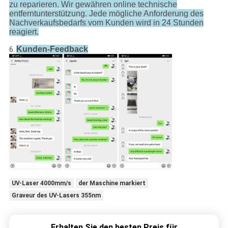
zu reparieren. Wir gewähren online technische
entferntunterstützung. Jede mögliche Anforderung des
Nachverkaufsbedarfs vom Kunden wird in 24 Stunden
reagiert.
Kunden-Feedback
6.
UV-Laser 4000mm/s
der Maschine markiert
Graveur des UV-Lasers 355nm
Erhalten Sie den besten Preis für