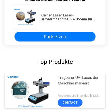
Kleiner Laser Laser-
Graviermaschine-5 W 355nm für
das Holz, ledern, keramisch,
Plastik, Glas
Fortsetzen
Top Produkte
Tragbarer UV-Laser, der
Maschine markiert
Please inquire individually MOQ:1
CONTACT