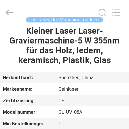
2026
Shenzhen
Gainlaser
Laser
Technology
UV-Laser, der Maschine markiert
Co.,Ltd.
All
Rights
Kleiner Laser Laser-
HAUS
Reserved.
Graviermaschine-5 W 355nm
PRODUKTE
für das Holz, ledern,
keramisch, Plastik, Glas
ÜBER
UNS
Herkunftsort:
Shenzhen, China
Markenname:
Gainlaser
FABRIK-
Zertifizierung:
CE
AUSFLUG
Modellnummer:
GL-UV-08A
QUALITÄTSKONTROLLE
Min Bestellmenge:
1