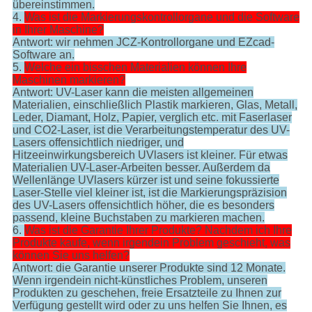
übereinstimmen.
4.
Was ist die Markierungskontrollorgane und die Software
in Ihrer Maschine?
Antwort: wir nehmen JCZ-Kontrollorgane und EZcad-
Software an.
5.
Welche ein bisschen Materialien können Ihre
Maschinen markieren?
Antwort: UV-Laser kann die meisten allgemeinen
Materialien, einschließlich Plastik markieren, Glas, Metall,
Leder, Diamant, Holz, Papier, verglich etc. mit Faserlaser
und CO2-Laser, ist die Verarbeitungstemperatur des UV-
Lasers offensichtlich niedriger, und
Hitzeeinwirkungsbereich UVlasers ist kleiner. Für etwas
Materialien UV-Laser-Arbeiten besser. Außerdem da
Wellenlänge UVlasers kürzer ist und seine fokussierte
Laser-Stelle viel kleiner ist, ist die Markierungspräzision
des UV-Lasers offensichtlich höher, die es besonders
passend, kleine Buchstaben zu markieren machen.
6.
Was ist die Garantie Ihrer Produkte? Nachdem ich Ihre
Produkte kaufe, wenn irgendein Problem geschieht, was
können Sie uns helfen?
Antwort: die Garantie unserer Produkte sind 12 Monate.
Wenn irgendein nicht-künstliches Problem, unseren
Produkten zu geschehen, freie Ersatzteile zu Ihnen zur
Verfügung gestellt wird oder zu uns helfen Sie Ihnen, es