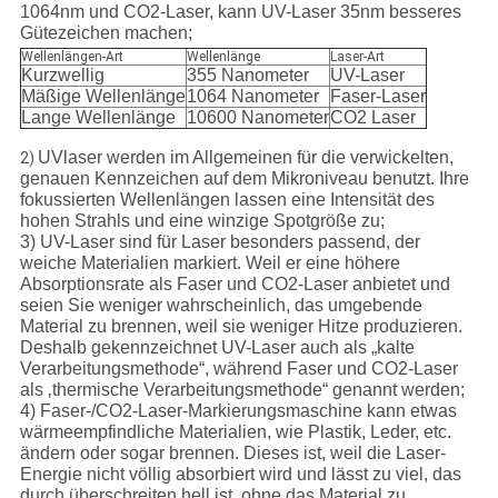
1064nm und CO2-Laser, kann UV-Laser 35nm besseres
Gütezeichen machen;
Wellenlängen-Art
Wellenlänge
Laser-Art
Kurzwellig
355 Nanometer
UV-Laser
Mäßige Wellenlänge
1064 Nanometer
Faser-Laser
Lange Wellenlänge
10600 Nanometer
CO2 Laser
UVlaser werden im Allgemeinen für die verwickelten,
2)
genauen Kennzeichen auf dem Mikroniveau benutzt. Ihre
fokussierten Wellenlängen lassen eine Intensität des
hohen Strahls und eine winzige Spotgröße zu;
3) UV-Laser sind für Laser besonders passend, der
weiche Materialien markiert. Weil er eine höhere
Absorptionsrate als Faser und CO2-Laser anbietet und
seien Sie weniger wahrscheinlich, das umgebende
Material zu brennen, weil sie weniger Hitze produzieren.
Deshalb gekennzeichnet UV-Laser auch als „kalte
Verarbeitungsmethode“, während Faser und CO2-Laser
als ‚thermische Verarbeitungsmethode“ genannt werden;
4) Faser-/CO2-Laser-Markierungsmaschine kann etwas
wärmeempfindliche Materialien, wie Plastik, Leder, etc.
ändern oder sogar brennen. Dieses ist, weil die Laser-
Energie nicht völlig absorbiert wird und lässt zu viel, das
durch überschreiten hell ist, ohne das Material zu