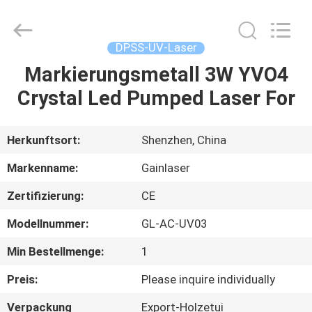
2026
Shenzhen
Gainlaser
Laser
Technology
DPSS-UV-Laser
Co.,Ltd.
All
Rights
Markierungsmetall 3W YVO4
HAUS
Reserved.
Crystal Led Pumped Laser For
PRODUKTE
Herkunftsort:
Shenzhen, China
ÜBER
Markenname:
Gainlaser
UNS
Zertifizierung:
CE
Modellnummer:
GL-AC-UV03
FABRIK-
AUSFLUG
Min Bestellmenge:
1
Preis:
Please inquire individually
QUALITÄTSKONTROLLE
Verpackung
Export-Holzetui