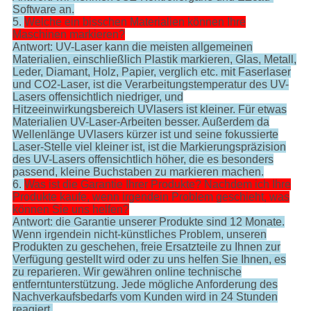
Software an.
5.
Welche ein bisschen Materialien können Ihre
Maschinen markieren?
Antwort: UV-Laser kann die meisten allgemeinen
Materialien, einschließlich Plastik markieren, Glas, Metall,
Leder, Diamant, Holz, Papier, verglich etc. mit Faserlaser
und CO2-Laser, ist die Verarbeitungstemperatur des UV-
Lasers offensichtlich niedriger, und
Hitzeeinwirkungsbereich UVlasers ist kleiner. Für etwas
Materialien UV-Laser-Arbeiten besser. Außerdem da
Wellenlänge UVlasers kürzer ist und seine fokussierte
Laser-Stelle viel kleiner ist, ist die Markierungspräzision
des UV-Lasers offensichtlich höher, die es besonders
passend, kleine Buchstaben zu markieren machen.
6.
Was ist die Garantie Ihrer Produkte? Nachdem ich Ihre
Produkte kaufe, wenn irgendein Problem geschieht, was
können Sie uns helfen?
Antwort: die Garantie unserer Produkte sind 12 Monate.
Wenn irgendein nicht-künstliches Problem, unseren
Produkten zu geschehen, freie Ersatzteile zu Ihnen zur
Verfügung gestellt wird oder zu uns helfen Sie Ihnen, es
zu reparieren. Wir gewähren online technische
entferntunterstützung. Jede mögliche Anforderung des
Nachverkaufsbedarfs vom Kunden wird in 24 Stunden
reagiert.