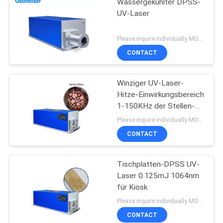
Wassergekühlter DPSS-
UV-Laser
Please inquire individually MOQ:1
CONTACT
Winziger UV-Laser-
Hitze-Einwirkungsbereich
1-150KHz der Stellen-
3W DPSS
Please inquire individually MOQ:1
CONTACT
Tischplatten-DPSS UV-
Laser 0.125mJ 1064nm
für Kiosk
Please inquire individually MOQ:1
CONTACT