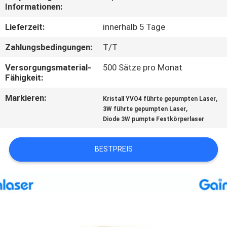
Informationen:
TRETEN
Lieferzeit:
innerhalb 5 Tage
SIE
Zahlungsbedingungen:
T/T
MIT
Versorgungsmaterial-
500 Sätze pro Monat
UNS
Fähigkeit:
IN
Markieren:
,
Kristall YVO4 führte gepumpten Laser
VERBINDUNG
,
3W führte gepumpten Laser
Diode 3W pumpte Festkörperlaser
FORDERN
BESTPREIS
SIE
EIN
ZITAT
SITEMAP