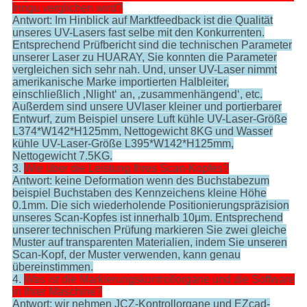
Inngu verglichen wird?
Antwort: Im Hinblick auf Marktfeedback ist die Qualität
unseres UV-Lasers fast selbe mit den Konkurrenten.
Entsprechend Prüfbericht sind die technischen Parameter
unserer Laser zu HUARAY, Sie konnten die Parameter
vergleichen sich sehr nah. Und, unser UV-Laser nimmt
amerikanische Marke importierten Halbleiter,
einschließlich ‚Nlight‘ an, ‚zusammenhängend‘, etc.
Außerdem sind unsere UVlaser kleiner und portierbarer
Entwurf, zum Beispiel unsere Luft kühle UV-Laser-Größe
L374*W142*H125mm, Nettogewicht 8KG und Wasser
kühle UV-Laser-Größe L395*W142*H125mm,
Nettogewicht 7.5KG.
3.
Wie über die Leistung Ihres Scan-Kopfes?
Antwort: keine Deformation wenn des Buchstabezum
beispiel Buchstaben des Kennzeichens kleine Höhe
0.1mm. Die sich wiederholende Positionierungspräzision
unseres Scan-Kopfes ist innerhalb 10μm. Entsprechend
unserer technischen Prüfung markieren Sie zwei gleiche
Muster auf transparenten Materialien, indem Sie unseren
Scan-Kopf, der Muster verwenden, kann genau
übereinstimmen.
4.
Was ist die Markierungskontrollorgane und die Software
in Ihrer Maschine?
Antwort: wir nehmen JCZ-Kontrollorgane und EZcad-