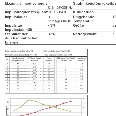
Maximale Impulsenergie
>
Strahlnkreisförmigkeit
≤
0.1mJ@30KHz
Impulsfrequenzfrequenz
10-150KHz
Kühlbetrieb
Lu
Impulsdauer
<
Umgebende
1
15ns@30KHz
Temperatur
Impuls-zu-
<3%
Größe
3
Impulsstabilität
Stabilität der
<3%
Nettogewicht
7
durchschnittlichen
Energie