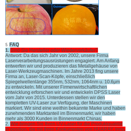
FAQ
5.
1.
Sind Sie Hersteller oder Wiederverkäufer?
Antwort: Da das sich Jahr von 2002, unsere Firma
Laserverarbeitungsausrüstungen engagiert. Am Anfang
entwerfen wir und produzieren das Metallgehäuse von
Laser-Werkzeugmaschinen. Im Jahre 2013 fing unsere
Firma an, Laser-Scan-Köpfe, einschließlich
Spiegelwellenlänge 355nm, 532nm, 1064nm u. 10.6μm
zu entwickeln. Mit unserer Firmenwirtschaftlichen
entwicklung erforschen wir und entwickeln DPSS Laser
vom Jahr von 2015. Unterdessen stellen wir den
kompletten UV-Laser zur Verfügung, der Maschinen
markiert. Wir sind eine weithin bekannte Marke und haben
zunehmenden Marktanteil im Binnenmarkt, wir haben
mehr als 3000 Kunden in Binnenmarkt Chinas.
2.
Wie bringen Sie Ihren UV-Laser für die Produktqualität
in position, die mit Ihren Konkurrenten von HUARAY, Inno,