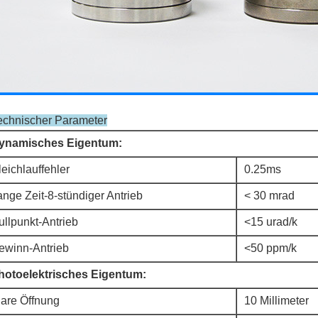
echnischer Parameter
ynamisches Eigentum:
eichlauffehler
0.25ms
ange Zeit-8-stündiger Antrieb
< 30 mrad
ullpunkt-Antrieb
<15 urad/k
ewinn-Antrieb
<50 ppm/k
hotoelektrisches Eigentum:
lare Öffnung
10 Millimeter