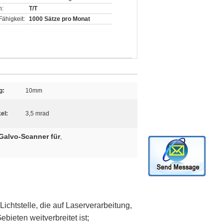
n:
T/T
ähigkeit:
1000 Sätze pro Monat
g:
10mm
el:
3,5 mrad
Galvo-Scanner für
,
chtstelle, die auf Laserverarbeitung,
ieten weitverbreitet ist;