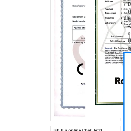
D
H
E
A
n
U
i
Ich bin online Chat Jetzt