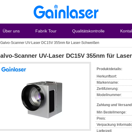
Über uns
Fabrik Tour
Qualitätskontrolle
Konta
Galvo-Scanner UV-Laser DC15V 355nm für Laser-Schweißen
alvo-Scanner UV-Laser DC15V 355nm für Lase
Produktdetails:
Herkunftsort:
Markenname:
Zertifizierung:
Modellnummer:
Zahlung und Versan
Min Bestellmenge:
Preis:
Verpackung Informati
Lieferzeit: