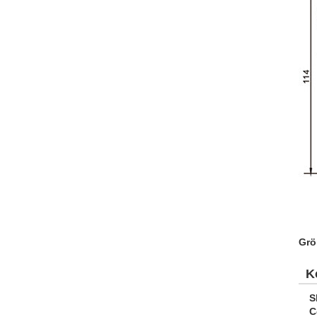
Grö
K
S
C