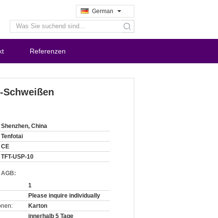
German
search
kt
Referenzen
r-Schweißen
Shenzhen, China
Tenfotai
CE
TFT-USP-10
d AGB:
1
Please inquire individually
onen:
Karton
innerhalb 5 Tage