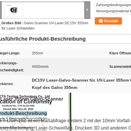
Zahlungsbedingunge
Versorgungsmaterial-F
Kontakt
Großes Bild :
Galvo-Scanner UV-Laser DC15V 355nm
für Laser-Schweißen
usführliche Produkt-Beschreibung
iegel-Länge:
355nm
Klare Öffnun
rkierungs-
4000mm/s
Scannenwink
schwindigkeit:
DC15V Laser-Galvo-Scanner für
UV-Laser 355nm 
,
rkieren:
Kopf des Galvo 355nm
Laser 355nm Galvo-Scanner
rodukt-Beschreibung
FT-USP-10Z ist ein Maßabfrage-system 2 mit der 10mm Vorfall-Li
aser-Markierung, Laser-Schweißen, Drucken 3D und anderen Geb