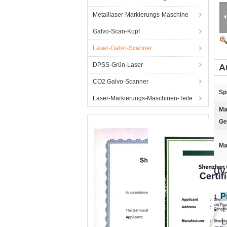
Metalllaser-Markierungs-Maschine
Galvo-Scan-Kopf
Laser-Galvo-Scanner
DPSS-Grün-Laser
A
CO2 Galvo-Scanner
Sp
Laser-Markierungs-Maschinen-Teile
Ma
Ge
Ma
UV-
P
1.
T
L