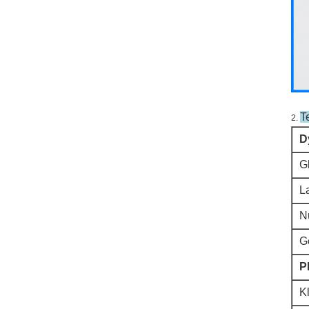
T
2.
D
Gl
L
N
G
P
K