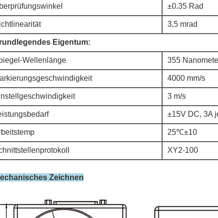
berprüfungswinkel
±0.35 Rad
chtlinearität
3,5 mrad
rundlegendes Eigentum:
piegel-Wellenlänge
355 Nanomete
arkierungsgeschwindigkeit
4000 mm/s
instellgeschwindigkeit
3 m/s
eistungsbedarf
±15V DC, 3A 
rbeitstemp
25℃±10
hnittstellenprotokoll
XY2-100
echanisches Zeichnen