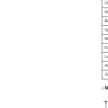
Ü
Ni
G
S
M
E
L
A
Sc
M
3.