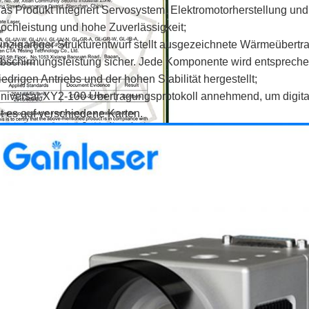
as Produkt integriert Servosystem, Elektromotorherstellung und
ochleistung und hohe Zuverlässigkeit;
inzigartiger Strukturentwurf stellt ausgezeichnete Wärmeübert
bschirmungsleistung sicher. Jede Komponente wird entsprech
iedrigen Antriebs und der hohen Stabilität hergestellt;
niversal-XY2-100 Übertragungsprotokoll annehmend, um digit
st es auf verschiedene Karten.