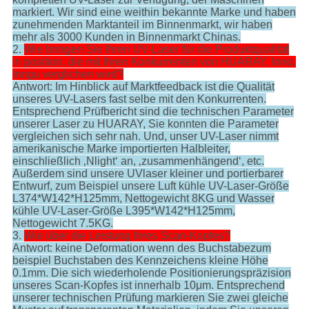
markiert. Wir sind eine weithin bekannte Marke und haben
zunehmenden Marktanteil im Binnenmarkt, wir haben
mehr als 3000 Kunden in Binnenmarkt Chinas.
2.
Wie bringen Sie Ihren UV-Laser für die Produktqualität
in position, die mit Ihren Konkurrenten von HUARAY, Inno,
Inngu verglichen wird?
Antwort: Im Hinblick auf Marktfeedback ist die Qualität
unseres UV-Lasers fast selbe mit den Konkurrenten.
Entsprechend Prüfbericht sind die technischen Parameter
unserer Laser zu HUARAY, Sie konnten die Parameter
vergleichen sich sehr nah. Und, unser UV-Laser nimmt
amerikanische Marke importierten Halbleiter,
einschließlich ‚Nlight‘ an, ‚zusammenhängend‘, etc.
Außerdem sind unsere UVlaser kleiner und portierbarer
Entwurf, zum Beispiel unsere Luft kühle UV-Laser-Größe
L374*W142*H125mm, Nettogewicht 8KG und Wasser
kühle UV-Laser-Größe L395*W142*H125mm,
Nettogewicht 7.5KG.
3.
Wie über die Leistung Ihres Scan-Kopfes?
Antwort: keine Deformation wenn des Buchstabezum
beispiel Buchstaben des Kennzeichens kleine Höhe
0.1mm. Die sich wiederholende Positionierungspräzision
unseres Scan-Kopfes ist innerhalb 10μm. Entsprechend
unserer technischen Prüfung markieren Sie zwei gleiche