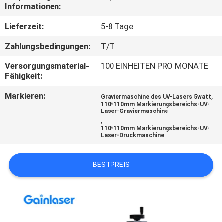
Informationen:
TRETEN
Lieferzeit:
5-8 Tage
SIE
Zahlungsbedingungen:
T/T
MIT
Versorgungsmaterial-
100 EINHEITEN PRO MONATE
UNS
Fähigkeit:
IN
Markieren:
,
Graviermaschine des UV-Lasers 5watt
VERBINDUNG
110*110mm Markierungsbereichs-UV-
Laser-Graviermaschine
,
110*110mm Markierungsbereichs-UV-
FORDERN
Laser-Druckmaschine
SIE
BESTPREIS
EIN
ZITAT
SITEMAP