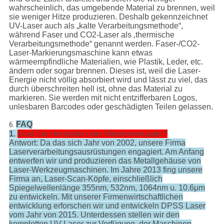
wahrscheinlich, das umgebende Material zu brennen, weil
sie weniger Hitze produzieren. Deshalb gekennzeichnet
UV-Laser auch als „kalte Verarbeitungsmethode“,
während Faser und CO2-Laser als ‚thermische
Verarbeitungsmethode“ genannt werden. Faser-/CO2-
Laser-Markierungsmaschine kann etwas
wärmeempfindliche Materialien, wie Plastik, Leder, etc.
ändern oder sogar brennen. Dieses ist, weil die Laser-
Energie nicht völlig absorbiert wird und lässt zu viel, das
durch überschreiten hell ist, ohne das Material zu
markieren. Sie werden mit nicht entzifferbaren Logos,
unlesbaren Barcodes oder geschädigten Teilen gelassen.
FAQ
6.
1.
Sind Sie Hersteller oder Wiederverkäufer?
Antwort: Da das sich Jahr von 2002, unsere Firma
Laserverarbeitungsausrüstungen engagiert. Am Anfang
entwerfen wir und produzieren das Metallgehäuse von
Laser-Werkzeugmaschinen. Im Jahre 2013 fing unsere
Firma an, Laser-Scan-Köpfe, einschließlich
Spiegelwellenlänge 355nm, 532nm, 1064nm u. 10.6μm
zu entwickeln. Mit unserer Firmenwirtschaftlichen
entwicklung erforschen wir und entwickeln DPSS Laser
vom Jahr von 2015. Unterdessen stellen wir den
kompletten UV-Laser zur Verfügung, der Maschinen