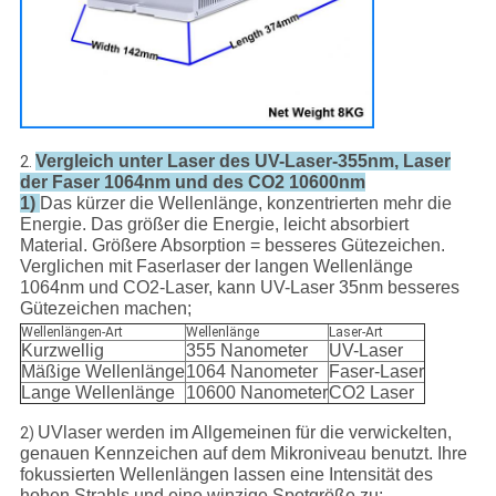
Vergleich unter Laser des UV-Laser-355nm, Laser
2.
der Faser 1064nm und des CO2 10600nm
1)
Das kürzer die Wellenlänge, konzentrierten mehr die
Energie. Das größer die Energie, leicht absorbiert
Material. Größere Absorption = besseres Gütezeichen.
Verglichen mit Faserlaser der langen Wellenlänge
1064nm und CO2-Laser, kann UV-Laser 35nm besseres
Gütezeichen machen;
Wellenlängen-Art
Wellenlänge
Laser-Art
Kurzwellig
355 Nanometer
UV-Laser
Mäßige Wellenlänge
1064 Nanometer
Faser-Laser
Lange Wellenlänge
10600 Nanometer
CO2 Laser
UVlaser werden im Allgemeinen für die verwickelten,
2)
genauen Kennzeichen auf dem Mikroniveau benutzt. Ihre
fokussierten Wellenlängen lassen eine Intensität des
hohen Strahls und eine winzige Spotgröße zu;