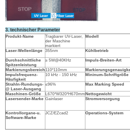
3. technischer Parameter
Produkt-Name
Tragbarer UV-Laser,
Modell
der Maschine
markiert
Laser-Wellenlänge
355nm
Kühlbetrieb
Durchschnittliche
≥ 5W@40KHz
Impuls-Breiten-Art
Spitzenleistung
Markierungsbereich
110*110mm
Markierungsgenauigke
Impulsfrequenz-
10 kHz - 150 kHz
Mininum-Schriftgröße
Häufigkeit
Strahln-Rundungs-
≤96%
Max Marking Speed
@ Laser-Ausgang
Maschinen-Größe
L670*W320*H670mm
Nettogewicht
Lasersender-Marke
Gainlaser
Stromversorgung
Kontrollorgane-u.
JCZ/EZcad2
Operations-System
Software-Marke