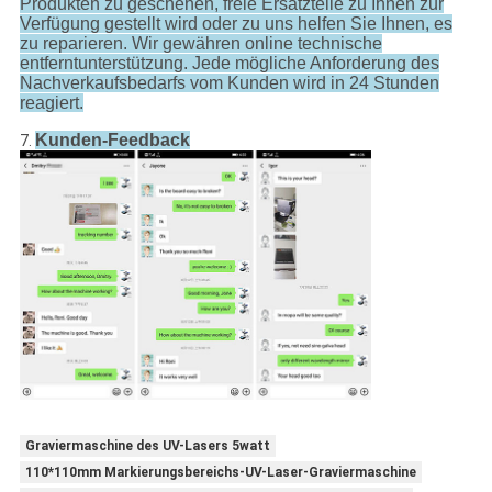
Produkten zu geschehen, freie Ersatzteile zu Ihnen zur
Verfügung gestellt wird oder zu uns helfen Sie Ihnen, es
zu reparieren. Wir gewähren online technische
entferntunterstützung. Jede mögliche Anforderung des
Nachverkaufsbedarfs vom Kunden wird in 24 Stunden
reagiert.
Kunden-Feedback
7.
Graviermaschine des UV-Lasers 5watt
110*110mm Markierungsbereichs-UV-Laser-Graviermaschine