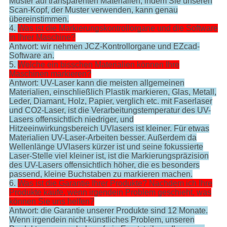
Muster auf transparenten Materialien, indem Sie unseren
Scan-Kopf, der Muster verwenden, kann genau
übereinstimmen.
4.
Was ist die Markierungskontrollorgane und die Software
in Ihrer Maschine?
Antwort: wir nehmen JCZ-Kontrollorgane und EZcad-
Software an.
5.
Welche ein bisschen Materialien können Ihre
Maschinen markieren?
Antwort: UV-Laser kann die meisten allgemeinen
Materialien, einschließlich Plastik markieren, Glas, Metall,
Leder, Diamant, Holz, Papier, verglich etc. mit Faserlaser
und CO2-Laser, ist die Verarbeitungstemperatur des UV-
Lasers offensichtlich niedriger, und
Hitzeeinwirkungsbereich UVlasers ist kleiner. Für etwas
Materialien UV-Laser-Arbeiten besser. Außerdem da
Wellenlänge UVlasers kürzer ist und seine fokussierte
Laser-Stelle viel kleiner ist, ist die Markierungspräzision
des UV-Lasers offensichtlich höher, die es besonders
passend, kleine Buchstaben zu markieren machen.
6.
Was ist die Garantie Ihrer Produkte? Nachdem ich Ihre
Produkte kaufe, wenn irgendein Problem geschieht, was
können Sie uns helfen?
Antwort: die Garantie unserer Produkte sind 12 Monate.
Wenn irgendein nicht-künstliches Problem, unseren