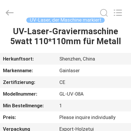
Laser,
der
Maschine
markiert
Supplier.
UV-Laser, der Maschine markiert
Copyright
©
2020
UV-Laser-Graviermaschine
HAUS
-
2025
5watt 110*110mm für Metall
Shenzhen
Gainlaser
Laser
PRODUKTE
Technology
Co.,Ltd.
All
Herkunftsort:
Shenzhen, China
Rights
Reserved.
ÜBER
Markenname:
Gainlaser
UNS
Zertifizierung:
CE
Modellnummer:
GL-UV-08A
FABRIK-
AUSFLUG
Min Bestellmenge:
1
Preis:
Please inquire individually
QUALITÄTSKONTROLLE
Verpackung
Export-Holzetui