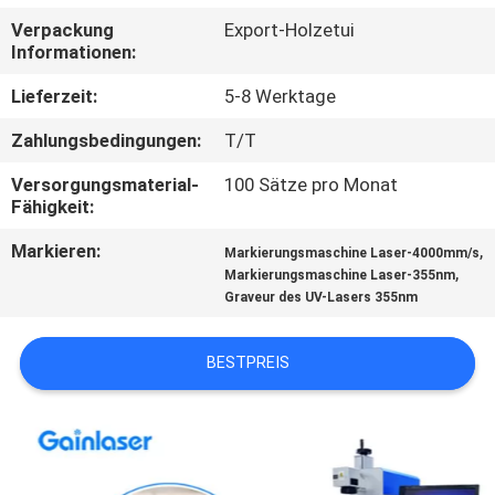
Verpackung
Export-Holzetui
TRETEN
Informationen:
SIE
Lieferzeit:
5-8 Werktage
MIT
Zahlungsbedingungen:
T/T
UNS
Versorgungsmaterial-
100 Sätze pro Monat
IN
Fähigkeit:
VERBINDUNG
Markieren:
,
Markierungsmaschine Laser-4000mm/s
,
Markierungsmaschine Laser-355nm
Graveur des UV-Lasers 355nm
FORDERN
SIE
BESTPREIS
EIN
ZITAT
SITEMAP