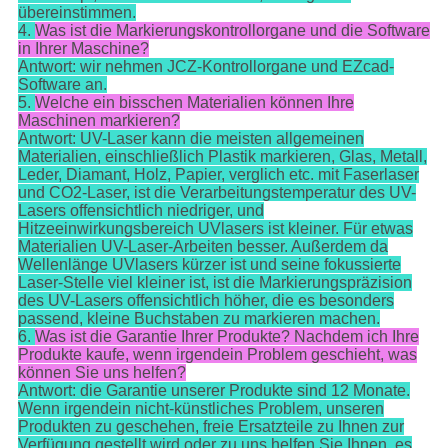
übereinstimmen.
4.
Was ist die Markierungskontrollorgane und die Software
in Ihrer Maschine?
Antwort: wir nehmen JCZ-Kontrollorgane und EZcad-
Software an.
5.
Welche ein bisschen Materialien können Ihre
Maschinen markieren?
Antwort: UV-Laser kann die meisten allgemeinen
Materialien, einschließlich Plastik markieren, Glas, Metall,
Leder, Diamant, Holz, Papier, verglich etc. mit Faserlaser
und CO2-Laser, ist die Verarbeitungstemperatur des UV-
Lasers offensichtlich niedriger, und
Hitzeeinwirkungsbereich UVlasers ist kleiner. Für etwas
Materialien UV-Laser-Arbeiten besser. Außerdem da
Wellenlänge UVlasers kürzer ist und seine fokussierte
Laser-Stelle viel kleiner ist, ist die Markierungspräzision
des UV-Lasers offensichtlich höher, die es besonders
passend, kleine Buchstaben zu markieren machen.
6.
Was ist die Garantie Ihrer Produkte? Nachdem ich Ihre
Produkte kaufe, wenn irgendein Problem geschieht, was
können Sie uns helfen?
Antwort: die Garantie unserer Produkte sind 12 Monate.
Wenn irgendein nicht-künstliches Problem, unseren
Produkten zu geschehen, freie Ersatzteile zu Ihnen zur
Verfügung gestellt wird oder zu uns helfen Sie Ihnen, es