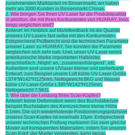
zunehmenden Marktanteil im Binnenmarkt, wir haben
mehr als 3000 Kunden in Binnenmarkt Chinas.
2.
Wie bringen Sie Ihren UV-Laser für die Produktqualität
in position, die mit Ihren Konkurrenten von HUARAY, Inno,
Inngu verglichen wird?
Antwort: Im Hinblick auf Marktfeedback ist die Qualität
unseres UV-Lasers fast selbe mit den Konkurrenten.
Entsprechend Prüfbericht sind die technischen Parameter
unserer Laser zu HUARAY, Sie konnten die Parameter
vergleichen sich sehr nah. Und, unser UV-Laser nimmt
amerikanische Marke importierten Halbleiter,
einschließlich ‚Nlight‘ an, ‚zusammenhängend‘, etc.
Außerdem sind unsere UVlaser kleiner und portierbarer
Entwurf, zum Beispiel unsere Luft kühle UV-Laser-Größe
L374*W142*H125mm, Nettogewicht 8KG und Wasser
kühle UV-Laser-Größe L395*W142*H125mm,
Nettogewicht 7.5KG.
3.
Wie über die Leistung Ihres Scan-Kopfes?
Antwort: keine Deformation wenn des Buchstabezum
beispiel Buchstaben des Kennzeichens kleine Höhe
0.1mm. Die sich wiederholende Positionierungspräzision
unseres Scan-Kopfes ist innerhalb 10μm. Entsprechend
unserer technischen Prüfung markieren Sie zwei gleiche
Muster auf transparenten Materialien, indem Sie unseren
Scan-Kopf, der Muster verwenden, kann genau