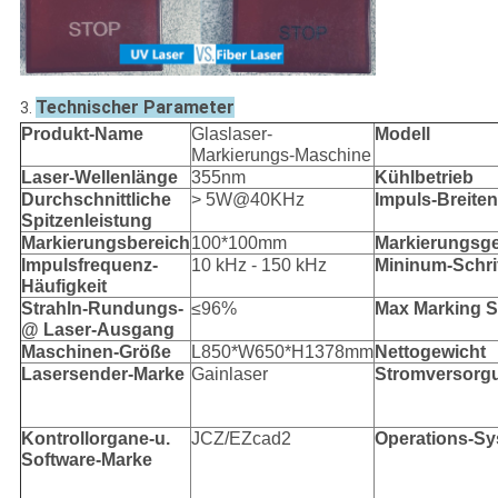
Technischer Parameter
3.
Produkt-Name
Glaslaser-
Modell
Markierungs-Maschine
Laser-Wellenlänge
355nm
Kühlbetrieb
Durchschnittliche
> 5W@40KHz
Impuls-Breiten
Spitzenleistung
Markierungsbereich
100*100mm
Markierungsge
Impulsfrequenz-
10 kHz - 150 kHz
Mininum-Schri
Häufigkeit
Strahln-Rundungs-
≤96%
Max Marking 
@ Laser-Ausgang
Maschinen-Größe
L850*W650*H1378mm
Nettogewicht
Lasersender-Marke
Gainlaser
Stromversorg
Kontrollorgane-u.
JCZ/EZcad2
Operations-S
Software-Marke