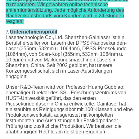
zu reparieren. Wir gewähren online technische
entferntunterstützung. Jede mögliche Anforderung des
Nachverkaufsbedarfs vom Kunden wird in 24 Stunden
reagiert.
Unternehmensprofil
7.
Lasertechnologie Co., Ltd. Shenzhen-Gainlaser ist ein
Berufshersteller von Lasern der DPSS-Nanosekunden-
Laser (355nm, 532nm u. 1064nm), DPSS-Picosekunde
(1064nm), von Scan-Kopf (355nm, 532nm, 1064nm u.
10.6μm) und von Markierungsmaschinen Lasers in
Shenzhen, China. Seit 2002 gebildet, hat unsere
Konzerngesellschaft sich in Laser-Ausrüstungen
engagiert.
Unser R&D-Team wird von Professor Huang Guobiao,
ehemaliger Direktor des SSL-Forschungszentrums von
HUST-Universität geführt, das den ersten
Picosekundenlaser in China entwickelte. Gainlaser hat
ein staubfreies Reinigungslabor mit 100 Klassen und eine
Produktionswerkstatt, ausgerüstet mit kompletten
Instrumenten und Ausrüstungen für Festkörperlaser-
Prüfung und zusätzliche Produktion. Wir besitzen die
unabhängigen Rechte am geistigen Eigentum.