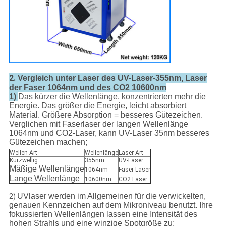
2.
Vergleich unter Laser des UV-Laser-355nm, Laser
der Faser 1064nm und des CO2 10600nm
1)
Das kürzer die Wellenlänge, konzentrierten mehr die
Energie. Das größer die Energie, leicht absorbiert
Material. Größere Absorption = besseres Gütezeichen.
Verglichen mit Faserlaser der langen Wellenlänge
1064nm und CO2-Laser, kann UV-Laser 35nm besseres
Gütezeichen machen;
Wellen-Art
Wellenlänge
Laser-Art
Kurzwellig
355nm
UV-Laser
Mäßige Wellenlänge
1064nm
Faser-Laser
Lange Wellenlänge
10600nm
CO2 Laser
UVlaser werden im Allgemeinen für die verwickelten,
2)
genauen Kennzeichen auf dem Mikroniveau benutzt. Ihre
fokussierten Wellenlängen lassen eine Intensität des
hohen Strahls und eine winzige Spotgröße zu;