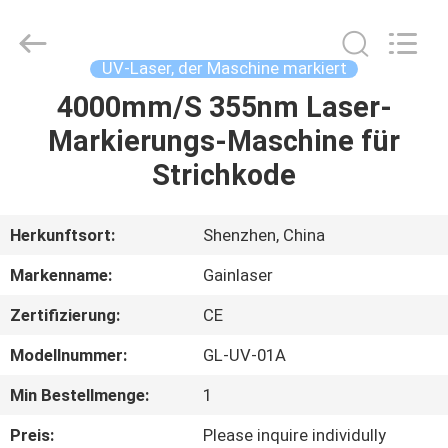
2025
Shenzhen
Gainlaser
Laser
Technology
UV-Laser, der Maschine markiert
Co.,Ltd.
All
Rights
4000mm/S 355nm Laser-
HAUS
Reserved.
Markierungs-Maschine für
PRODUKTE
Strichkode
ÜBER
Herkunftsort:
Shenzhen, China
UNS
Markenname:
Gainlaser
Zertifizierung:
CE
FABRIK-
Modellnummer:
GL-UV-01A
AUSFLUG
Min Bestellmenge:
1
QUALITÄTSKONTROLLE
Preis:
Please inquire individully