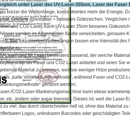
ergleich unter Laser des UV-Laser-355nm, Laser der Fase
as kürzer die Wellenlänge, konzentrierten mehr die Energie. Das
erial. Größere Absorption = besseres Gütezeichen. Verglichen 
4nm und CO2-Laser, kann UV-Laser 35nm besseres Gütezeic
UVlaser werden im Allgemeinen für die verwickelten, genauen
utzt. Ihre fokussierten Wellenlängen lassen eine Intensität des
tgröße zu;
UV-Laser sind für Laser besonders passend, der weiche Material
orptionsrate als Faser und CO2-Laser anbietet und seien Sie w
ebende Material zu brennen, weil sie weniger Hitze produzie
h als „kalte Verarbeitungsmethode“, während Faser und CO2-La
arbeitungsmethode“ genannt werden;
Faser-/CO2-Laser-Markierungsmaschine kann etwas wärmeempfind
er, etc. ändern oder sogar brennen. Dieses ist, weil die Laser-En
st zu viel, das durch überschreiten hell ist, ohne das Material z
zifferbaren Logos, unlesbaren Barcodes oder geschädigten Teil