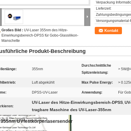
Verpackung Informati
Lieferzeit:
Zahlungsbedingunge
Versorgungsmaterial-F
Großes Bild :
UV-Laser 355nm des Hitze-
Kontakt
Einwirkungsbereich-DPSS für Gobo-Glassilikon-
Manschette
usführliche Produkt-Beschreibung
Durchschnittliche
llenlänge:
355nm
> 5W@
Spitzenleistung:
hlbetrieb:
Luft abgekühlt
Max Pulse Energy:
> 0.12
me:
DPSS-UV-Laser
Anwendung:
Für Gob
UV-Laser des Hitze-Einwirkungsbereich-DPSS
UV
,
rkieren:
tragbare Maschine des UV-Laser-355nm
355nm UVfestkörperlasersender