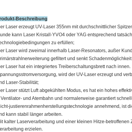
rodukt-Beschreibung
er Laser erzeugt UV-Laser 355nm mit durchschnittlicher Spit
unde kann Laser Kristall-YVO4 oder YAG entsprechend tatsäc
echnologiebedingungen zu erfüllen;
er Laser wird zweimal innerhalb Laser-Resonators, außer Kund
rimärstrahlnerweiterung gefiltert und
senkt Schadenmöglichkeit 
er Laser hat ein integriertes Treiberschaltungsbrett nach innen.
pannungsstromversorgung, wird der UV-Laser erzeugt und verb
nd Laser-Stabilität;
er Laser stützt Luft abgekühlten Modus, es hat ein hohes effe
 Ventilator- und Atembahn und normalerweise garantiert schnell
icht-justierenrahmenherstellungstechnologie annehmend, ist d
nd kann stabil länger arbeiten.
it kalter Laserverarbeitung und einer kleinen Hitze-betroffene
erarbeitung erzielen
.