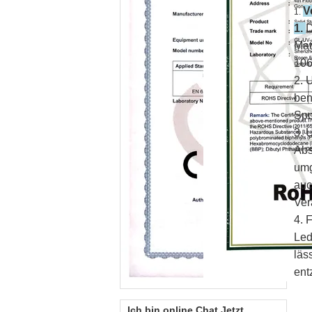
V
1.
1.
D
Mat
106
2. 
ben
Spo
3. 
Abs
umg
auc
Ver
4. 
Led
läs
ent
Ich bin online Chat Jetzt