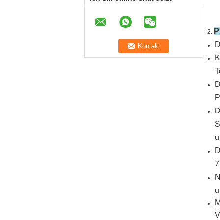
P
2.
D
K
T
D
P
D
S
u
D
7
N
u
M
V