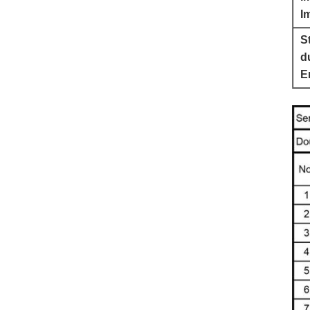
I
St
d
E