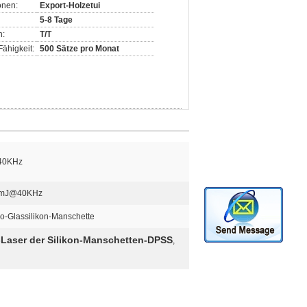
onen:
Export-Holzetui
5-8 Tage
n:
T/T
ähigkeit:
500 Sätze pro Monat
40KHz
5mJ@40KHz
o-Glassilikon-Manschette
-Laser der Silikon-Manschetten-DPSS
,