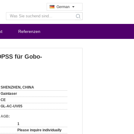
German
search
kt
Referenzen
DPSS für Gobo-
SHENZHEN, CHINA
Gainlaser
CE
GL-AC-UV05
d AGB:
1
Please inquire individually