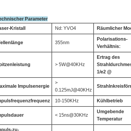
technischer Parameter
aser-Kristall
Nd: YVO4
Räumlicher Mo
Polarisations-
ellenlänge
355nm
Verhältnis:
Ertrag des
pitzenleistung
> 5W@40KHz
Strahldurchme
1/e2 @
>
aximale Impulsenergie
Strahlnkreisför
0.125mJ@40KHz
mpulsfrequenzfrequenz
10-150KHz
Kühlbetrieb
Umgebende
mpulsdauer
< 15ns@30KHz
Temperatur
mpuls-zu-