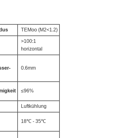
dus
TEMoo (M2<1.2)
>100:1
horizontal
sser-
0.6mm
migkeit
≤96%
Luftkühlung
18℃ - 35℃