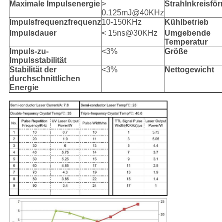
Maximale Impulsenergie
>
Strahlnkreisför
0.125mJ@40KHz
Impulsfrequenzfrequenz
10-150KHz
Kühlbetrieb
Impulsdauer
< 15ns@30KHz
Umgebende
Temperatur
Impuls-zu-
<3%
Größe
Impulsstabilität
Stabilität der
<3%
Nettogewicht
durchschnittlichen
Energie