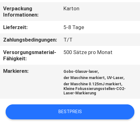
Verpackung
Karton
TRETEN
Informationen:
SIE
Lieferzeit:
5-8 Tage
MIT
Zahlungsbedingungen:
T/T
UNS
Versorgungsmaterial-
500 Sätze pro Monat
IN
Fähigkeit:
VERBINDUNG
Markieren:
,
Gobo-Glasuv-laser
,
,
der Maschine markiert
UV-Laser
,
der Maschine 0.125mJ markiert
FORDERN
Kleine Fokussierungsstellen-CO2-
Laser-Markierung
SIE
EIN
BESTPREIS
ZITAT
SITEMAP