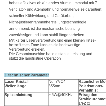
hohes effektives abkühlendes Aluminiummodul mit 7
Ventilator- und Atembahn und normalerweise garantiert
schneller Kühlwirkung und Gerätarbeit;
Nicht-justierenrahmenherstellungstechnologie
annehmend, ist die mechanische Leistung
zuverlässiger und kann stabil länger arbeiten.
Mit kalter Laserverarbeitung und einer kleinen Hitze-
betroffenen Zone kann es die hochwertige
Verarbeitung erzielen
.
Die Gesamtmaschine hat die stabile Leistung und
stützt die langfristige Operation
3. technischer Parameter
Laser-Kristall
Nd: YVO4
Räumlicher M
Wellenlänge
355nm
Polarisations-
Verhältnis:
Spitzenleistung
> 5W@40KHz
Ertrag des
Strahldurchme
1/e2 @