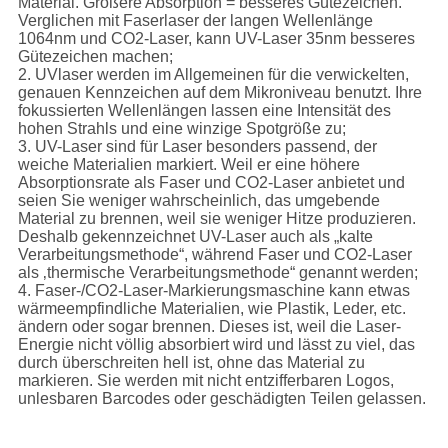
Material. Größere Absorption = besseres Gütezeichen.
Verglichen mit Faserlaser der langen Wellenlänge
1064nm und CO2-Laser, kann UV-Laser 35nm besseres
Gütezeichen machen;
2. UVlaser werden im Allgemeinen für die verwickelten,
genauen Kennzeichen auf dem Mikroniveau benutzt. Ihre
fokussierten Wellenlängen lassen eine Intensität des
hohen Strahls und eine winzige Spotgröße zu;
3. UV-Laser sind für Laser besonders passend, der
weiche Materialien markiert. Weil er eine höhere
Absorptionsrate als Faser und CO2-Laser anbietet und
seien Sie weniger wahrscheinlich, das umgebende
Material zu brennen, weil sie weniger Hitze produzieren.
Deshalb gekennzeichnet UV-Laser auch als „kalte
Verarbeitungsmethode“, während Faser und CO2-Laser
als ‚thermische Verarbeitungsmethode“ genannt werden;
4. Faser-/CO2-Laser-Markierungsmaschine kann etwas
wärmeempfindliche Materialien, wie Plastik, Leder, etc.
ändern oder sogar brennen. Dieses ist, weil die Laser-
Energie nicht völlig absorbiert wird und lässt zu viel, das
durch überschreiten hell ist, ohne das Material zu
markieren. Sie werden mit nicht entzifferbaren Logos,
unlesbaren Barcodes oder geschädigten Teilen gelassen.