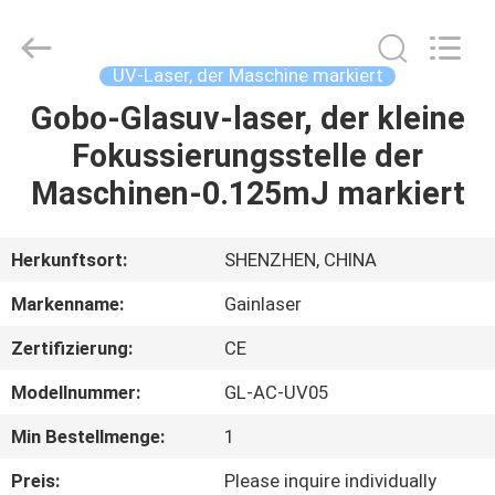
2026
Shenzhen
Gainlaser
Laser
Technology
UV-Laser, der Maschine markiert
Co.,Ltd.
All
Rights
Gobo-Glasuv-laser, der kleine
HAUS
Reserved.
Fokussierungsstelle der
PRODUKTE
Maschinen-0.125mJ markiert
ÜBER
Herkunftsort:
SHENZHEN, CHINA
UNS
Markenname:
Gainlaser
Zertifizierung:
CE
FABRIK-
Modellnummer:
GL-AC-UV05
AUSFLUG
Min Bestellmenge:
1
QUALITÄTSKONTROLLE
Preis:
Please inquire individually