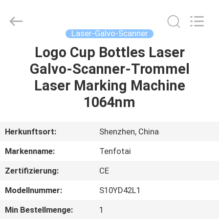
2026
Shenzhen
Gainlaser
Laser
Technology
Laser-Galvo-Scanner
Co.,Ltd.
All
Rights
Logo Cup Bottles Laser
HAUS
Reserved.
Galvo-Scanner-Trommel
PRODUKTE
Laser Marking Machine
1064nm
ÜBER
UNS
Herkunftsort:
Shenzhen, China
Markenname:
Tenfotai
FABRIK-
Zertifizierung:
CE
AUSFLUG
Modellnummer:
S10YD42L1
QUALITÄTSKONTROLLE
Min Bestellmenge:
1