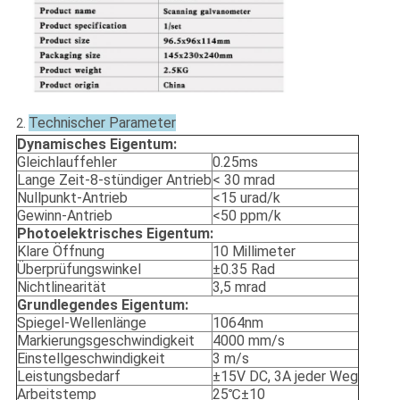
Technischer Parameter
2.
Dynamisches Eigentum:
Gleichlauffehler
0.25ms
Lange Zeit-8-stündiger Antrieb
< 30 mrad
Nullpunkt-Antrieb
<15 urad/k
Gewinn-Antrieb
<50 ppm/k
Photoelektrisches Eigentum:
Klare Öffnung
10 Millimeter
Überprüfungswinkel
±0.35 Rad
Nichtlinearität
3,5 mrad
Grundlegendes Eigentum:
Spiegel-Wellenlänge
1064nm
Markierungsgeschwindigkeit
4000 mm/s
Einstellgeschwindigkeit
3 m/s
Leistungsbedarf
±15V DC, 3A jeder Weg
Arbeitstemp
25℃±10