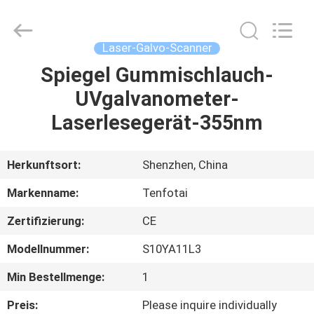
2026
Shenzhen
Gainlaser
Laser
Technology
Laser-Galvo-Scanner
Co.,Ltd.
All
Rights
Spiegel Gummischlauch-
HAUS
Reserved.
UVgalvanometer-
PRODUKTE
Laserlesegerät-355nm
ÜBER
Herkunftsort:
Shenzhen, China
UNS
Markenname:
Tenfotai
Zertifizierung:
CE
FABRIK-
Modellnummer:
S10YA11L3
AUSFLUG
Min Bestellmenge:
1
QUALITÄTSKONTROLLE
Preis:
Please inquire individually