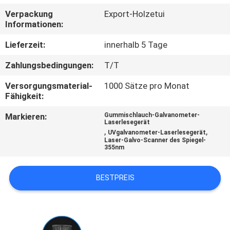
Verpackung
Export-Holzetui
TRETEN
Informationen:
SIE
Lieferzeit:
innerhalb 5 Tage
MIT
Zahlungsbedingungen:
T/T
UNS
Versorgungsmaterial-
1000 Sätze pro Monat
IN
Fähigkeit:
VERBINDUNG
Markieren:
Gummischlauch-Galvanometer-
Laserlesegerät
,
,
UVgalvanometer-Laserlesegerät
FORDERN
Laser-Galvo-Scanner des Spiegel-
355nm
SIE
EIN
BESTPREIS
ZITAT
SITEMAP