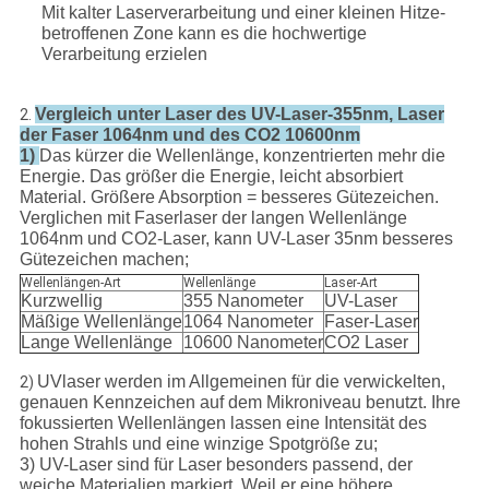
Mit kalter Laserverarbeitung und einer kleinen Hitze-
betroffenen Zone kann es die hochwertige
Verarbeitung erzielen
Vergleich unter Laser des UV-Laser-355nm, Laser
2.
der Faser 1064nm und des CO2 10600nm
1)
Das kürzer die Wellenlänge, konzentrierten mehr die
Energie. Das größer die Energie, leicht absorbiert
Material. Größere Absorption = besseres Gütezeichen.
Verglichen mit Faserlaser der langen Wellenlänge
1064nm und CO2-Laser, kann UV-Laser 35nm besseres
Gütezeichen machen;
Wellenlängen-Art
Wellenlänge
Laser-Art
Kurzwellig
355 Nanometer
UV-Laser
Mäßige Wellenlänge
1064 Nanometer
Faser-Laser
Lange Wellenlänge
10600 Nanometer
CO2 Laser
UVlaser werden im Allgemeinen für die verwickelten,
2)
genauen Kennzeichen auf dem Mikroniveau benutzt. Ihre
fokussierten Wellenlängen lassen eine Intensität des
hohen Strahls und eine winzige Spotgröße zu;
3) UV-Laser sind für Laser besonders passend, der
weiche Materialien markiert. Weil er eine höhere