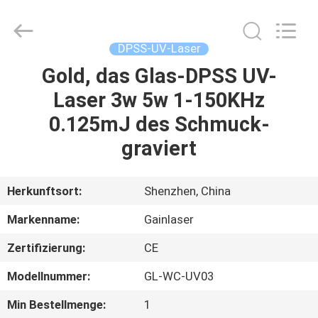
2026
Shenzhen
Gainlaser
Laser
Technology
DPSS-UV-Laser
Co.,Ltd.
All
Rights
Gold, das Glas-DPSS UV-
HAUS
Reserved.
Laser 3w 5w 1-150KHz
PRODUKTE
0.125mJ des Schmuck-
graviert
ÜBER
UNS
Herkunftsort:
Shenzhen, China
Markenname:
Gainlaser
FABRIK-
Zertifizierung:
CE
AUSFLUG
Modellnummer:
GL-WC-UV03
QUALITÄTSKONTROLLE
Min Bestellmenge:
1