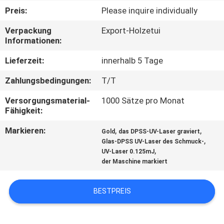
Preis:
Please inquire individually
TRETEN
Verpackung
Export-Holzetui
SIE
Informationen:
MIT
Lieferzeit:
innerhalb 5 Tage
UNS
Zahlungsbedingungen:
T/T
IN
Versorgungsmaterial-
1000 Sätze pro Monat
VERBINDUNG
Fähigkeit:
Markieren:
,
,
Gold
das DPSS-UV-Laser graviert
FORDERN
,
Glas-DPSS UV-Laser des Schmuck-
,
UV-Laser 0.125mJ
SIE
der Maschine markiert
EIN
ZITAT
BESTPREIS
SITEMAP