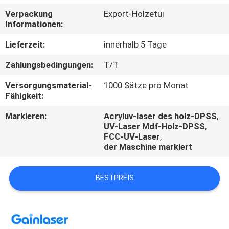
Verpackung
Export-Holzetui
TRETEN
Informationen:
SIE
Lieferzeit:
innerhalb 5 Tage
MIT
Zahlungsbedingungen:
T/T
UNS
Versorgungsmaterial-
1000 Sätze pro Monat
IN
Fähigkeit:
VERBINDUNG
Markieren:
Acryluv-laser des holz-DPSS
,
UV-Laser Mdf-Holz-DPSS
,
FCC-UV-Laser
,
FORDERN
der Maschine markiert
SIE
EIN
BESTPREIS
ZITAT