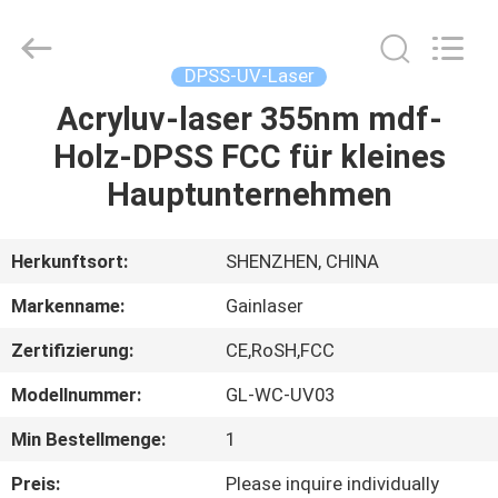
Copyright
©
2020
-
2022
DPSS-UV-Laser
uv-
lasermarkingmachine.com.
All
Acryluv-laser 355nm mdf-
HAUS
Rights
Reserved.
Holz-DPSS FCC für kleines
PRODUKTE
Hauptunternehmen
ÜBER
Herkunftsort:
SHENZHEN, CHINA
UNS
Markenname:
Gainlaser
Zertifizierung:
CE,RoSH,FCC
FABRIK-
Modellnummer:
GL-WC-UV03
AUSFLUG
Min Bestellmenge:
1
QUALITÄTSKONTROLLE
Preis:
Please inquire individually