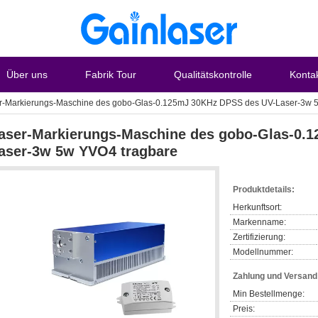
Über uns
Fabrik Tour
Qualitätskontrolle
Konta
r-Markierungs-Maschine des gobo-Glas-0.125mJ 30KHz DPSS des UV-Laser-3w 
aser-Markierungs-Maschine des gobo-Glas-0.
aser-3w 5w YVO4 tragbare
Produktdetails:
Herkunftsort:
Markenname:
Zertifizierung:
Modellnummer:
Zahlung und Versan
Min Bestellmenge:
Preis: