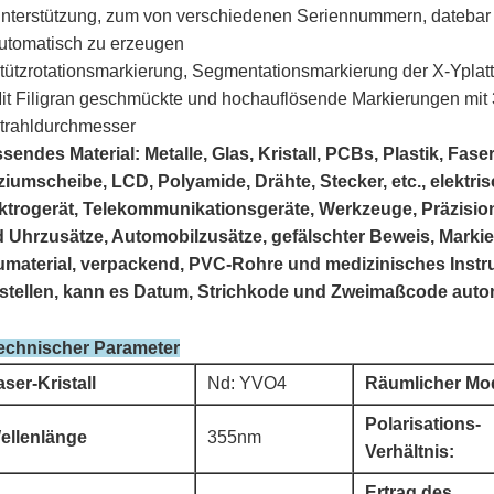
nterstützung, zum von verschiedenen Seriennummern, datebar
utomatisch zu erzeugen
tützrotationsmarkierung, Segmentationsmarkierung der X-Yplat
it Filigran geschmückte und hochauflösende Markierungen mi
trahldurchmesser
sendes Material: Metalle, Glas, Kristall, PCBs, Plastik, Fas
iziumscheibe, LCD, Polyamide, Drähte, Stecker, etc., elektr
ktrogerät, Telekommunikationsgeräte, Werkzeuge, Präzisi
 Uhrzusätze, Automobilzusätze, gefälschter Beweis, Markie
material, verpackend, PVC-Rohre und medizinisches Instru
stellen, kann es Datum, Strichkode und Zweimaßcode auto
technischer Parameter
aser-Kristall
Nd: YVO4
Räumlicher Mo
Polarisations-
ellenlänge
355nm
Verhältnis:
Ertrag des