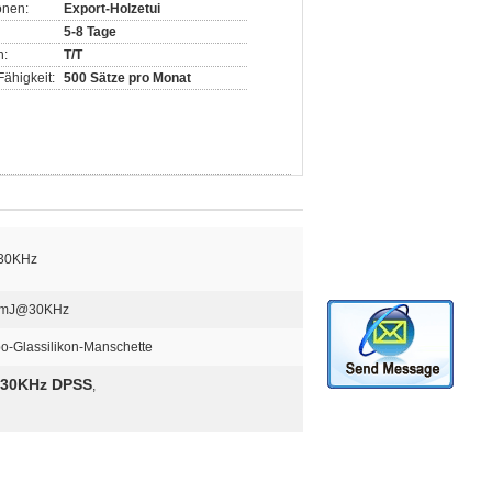
onen:
Export-Holzetui
5-8 Tage
n:
T/T
ähigkeit:
500 Sätze pro Monat
30KHz
5mJ@30KHz
o-Glassilikon-Manschette
 30KHz DPSS
,