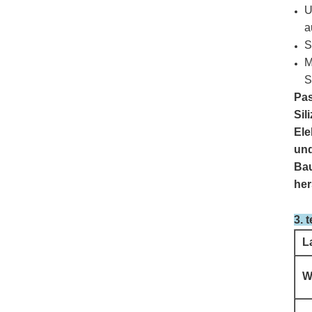
U
a
S
M
S
Pas
Sil
Ele
und
Bau
her
3. 
L
W