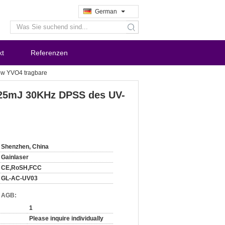
German
search
kt
Referenzen
5w YVO4 tragbare
125mJ 30KHz DPSS des UV-
Shenzhen, China
Gainlaser
CE,RoSH,FCC
GL-AC-UV03
d AGB:
1
Please inquire individually