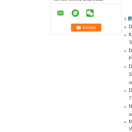
P
2.
D
K
T
D
P
D
S
u
D
7
N
u
M
V