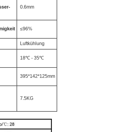
sser-
0.6mm
migkeit
≤96%
Luftkühlung
18℃ - 35℃
395*142*125mm
7.5KG