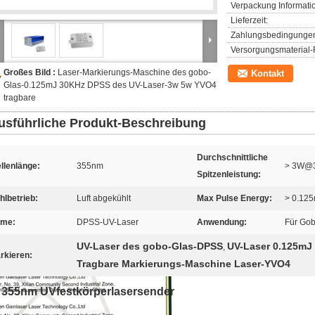
Verpackung Informati
Lieferzeit:
Zahlungsbedingunge
Versorgungsmaterial-F
Großes Bild :
Laser-Markierungs-Maschine des gobo-
Kontakt
Glas-0.125mJ 30KHz DPSS des UV-Laser-3w 5w YVO4
tragbare
usführliche Produkt-Beschreibung
Durchschnittliche
llenlänge:
355nm
> 3W@
Spitzenleistung:
hlbetrieb:
Luft abgekühlt
Max Pulse Energy:
> 0.12
me:
DPSS-UV-Laser
Anwendung:
Für Gob
UV-Laser des gobo-Glas-DPSS
UV-Laser 0.125mJ
,
rkieren:
Tragbare Markierungs-Maschine Laser-YVO4
355nm UVfestkörperlasersender