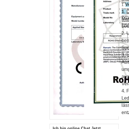
V
1.
1.
D
Mat
106
2. 
ben
Spo
3. 
Abs
umg
auc
Ver
4. 
Led
läs
ent
Ich bin online Chat Jetzt