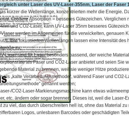
ergleich unter Laser des UV-Laser-355nm, Laser der Fase
as kürzer die Wellenlänge, konzentrierten mehr die Energie. Das
erial. Größere Absorption = besseres Gütezeichen. Verglichen 
4nm und CO2-Laser, kann UV-Laser 35nm besseres Gütezeic
UVlaser werden im Allgemeinen für die verwickelten, genauen
utzt. Ihre fokussierten Wellenlängen lassen eine Intensität des
tgröße zu;
UV-Laser sind für Laser besonders passend, der weiche Material
orptionsrate als Faser und CO2-Laser anbietet und seien Sie w
ebende Material zu brennen, weil sie weniger Hitze produzie
h als „kalte Verarbeitungsmethode“, während Faser und CO2-La
arbeitungsmethode“ genannt werden;
Faser-/CO2-Laser-Markierungsmaschine kann etwas wärmeempfind
er, etc. ändern oder sogar brennen. Dieses ist, weil die Laser-En
st zu viel, das durch überschreiten hell ist, ohne das Material z
zifferbaren Logos, unlesbaren Barcodes oder geschädigten Teil