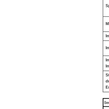
S
M
I
I
I
I
St
d
E