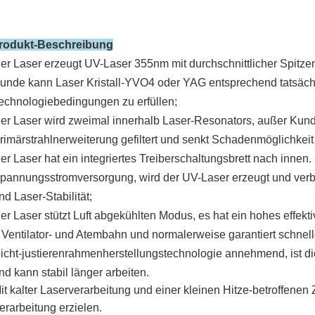
rodukt-Beschreibung
er Laser erzeugt UV-Laser 355nm mit durchschnittlicher Spit
unde kann Laser Kristall-YVO4 oder YAG entsprechend tatsäc
echnologiebedingungen zu erfüllen;
er Laser wird zweimal innerhalb Laser-Resonators, außer Kund
rimärstrahlnerweiterung gefiltert und
senkt Schadenmöglichkeit 
er Laser hat ein integriertes Treiberschaltungsbrett nach innen.
pannungsstromversorgung, wird der UV-Laser erzeugt und verb
nd Laser-Stabilität;
er Laser stützt Luft abgekühlten Modus, es hat ein hohes effe
 Ventilator- und Atembahn und normalerweise garantiert schnell
icht-justierenrahmenherstellungstechnologie annehmend, ist d
nd kann stabil länger arbeiten.
it kalter Laserverarbeitung und einer kleinen Hitze-betroffene
erarbeitung erzielen
.