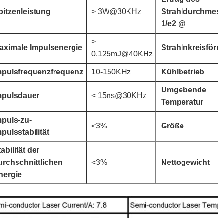
pitzenleistung
> 3W@30KHz
Strahldurchme
1/e2 @
>
aximale Impulsenergie
Strahlnkreisför
0.125mJ@40KHz
mpulsfrequenzfrequenz
10-150KHz
Kühlbetrieb
Umgebende
mpulsdauer
< 15ns@30KHz
Temperatur
mpuls-zu-
<3%
Größe
mpulsstabilität
abilität der
urchschnittlichen
<3%
Nettogewicht
nergie