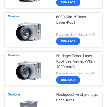
CONTACT
TRETEN
6000 Mm-/Sfaser-
SIE
Laser-Kopf
MIT
UNS
Please inquire individually MOQ:1
IN
CONTACT
VERBINDUNG
Niedriger Faser-Laser-
Kopf des Antrieb-532nm
FORDERN
4000mm/S
SIE
Please inquire individually MOQ:1
CONTACT
EIN
ZITAT
Hochgeschwindigkeitsgalvo-
Scan-Kopf
SITEMAP