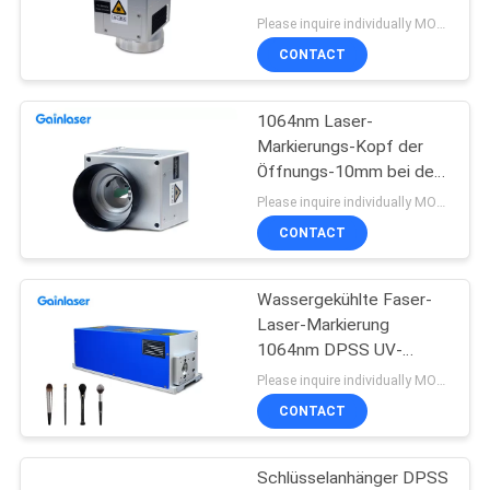
Please inquire individually MOQ:1
CONTACT
PRIVACY
POLICY
1064nm Laser-
Markierungs-Kopf der
Öffnungs-10mm bei der
Laser-Verarbeitung
Please inquire individually MOQ:1
CONTACT
Wassergekühlte Faser-
Laser-Markierung
1064nm DPSS UV-
Laser-0.1mJ tragbare
Please inquire individually MOQ:1
CONTACT
Schlüsselanhänger DPSS