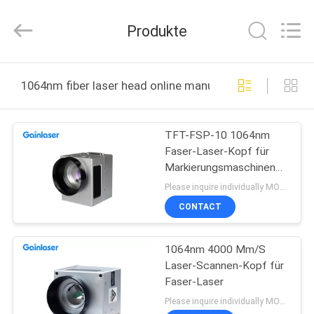
2025
Shenzhen
Gainlaser
Produkte
Laser
Technology
Co.,Ltd.
All
Rights
HAUS
Reserved.
1064nm fiber laser head online manufacture
PRODUKTE
TFT-FSP-10 1064nm
Faser-Laser-Kopf für
ÜBER
Markierungsmaschinen
UNS
Lasers
Please inquire individually MOQ:1
CONTACT
FABRIK-
1064nm 4000 Mm/S
AUSFLUG
Laser-Scannen-Kopf für
Faser-Laser
QUALITÄTSKONTROLLE
Please inquire individually MOQ:1