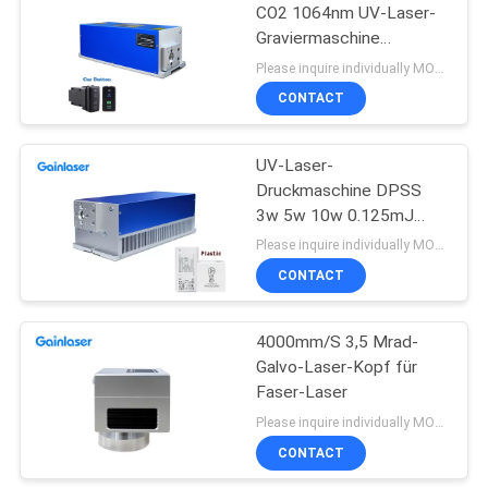
CO2 1064nm UV-Laser-
Graviermaschine
0.125mJ mit Dreh
Please inquire individually MOQ:1
CONTACT
UV-Laser-
Druckmaschine DPSS
3w 5w 10w 0.125mJ
1064nm für Glas
Please inquire individually MOQ:1
CONTACT
4000mm/S 3,5 Mrad-
Galvo-Laser-Kopf für
Faser-Laser
Please inquire individually MOQ:1
CONTACT